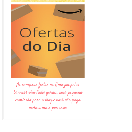
As compras feitas na Amazon pelos
banners e/ou links geram uma pequena
comissão para o blog e você não paga
nada a mais por isso.