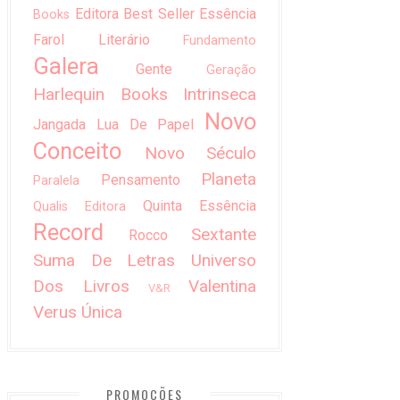
Editora Best Seller
Essência
Books
Farol Literário
Fundamento
Galera
Gente
Geração
Harlequin Books
Intrinseca
Novo
Jangada
Lua De Papel
Conceito
Novo Século
Planeta
Pensamento
Paralela
Quinta Essência
Qualis Editora
Record
Sextante
Rocco
Suma De Letras
Universo
Dos Livros
Valentina
V&R
Verus
Única
PROMOÇÕES