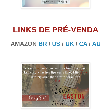
LINKS DE PRÉ-VENDA
AMAZON
BR
/
US
/
UK
/
CA
/
AU