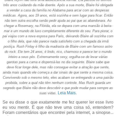
três anos cuidando da mãe doente. Após a sua morte, Blaire foi obrigada
a vender a casa da família no Alabama para arcar com as despesas
médicas. Agora, aos 19 anos, está sozinha e sem lugar para ficar. Então
não tem outra escolha senão pedir ajuda ao pai que as abandonara. Ao
chegar a Rosemary, na Flórida, ela se depara com uma mansão à beira-
mar e um mundo de luxo completamente diferente do seu. Para piorar, o
pai viajou com a nova esposa para Paris, deixando Blaire ali sozinha com
o filho dela, que não parece nada satisfeito com a chegada da irmã
postiça. Rush Finlay é filho da madrasta de Blaire com um famoso astro
do rock. Ele tem 24 anos, é lindo, rico, charmoso e parece ter o mundo
inteiro a seus pés. Extremamente sexy, orgulha-se de levar várias
garotas para a cama e dispensá-las no dia seguinte. Blaire sabe que
deve ficar longe dele, mas não consegue evitar a atração que sente,
ainda mais quando ele começa a dar sinais de que sente a mesma coisa.
Convivendo sob o mesmo teto, eles acabam se entregando a uma paixão
proibida, sobre a qual não têm nenhum controle. Mas Rush guarda um
segredo que Blaire não deve descobrir e que pode mudar para sempre as
Leia Mais
.
suas vidas.
Se eu disse o que exatamente me fez querer ler esse livro
eu vou mentir. É que não teve uma coisa só, entendem?
Foram comentários que encontrei pela internet, a sinopse...