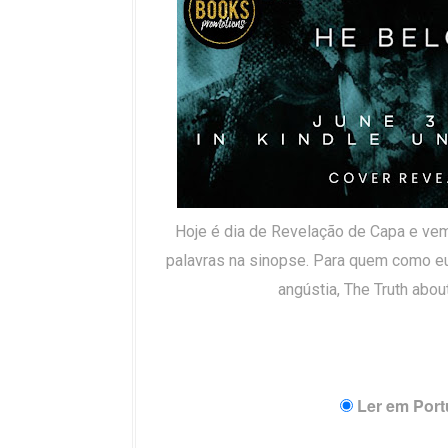
Hoje é dia de Revelação de Capa e ve
palavras na sinopse. Para quem como eu
angústia, The Truth abou
Ler em Por