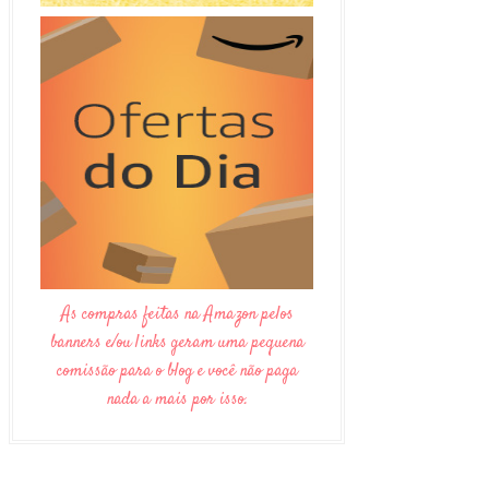
As compras feitas na Amazon pelos
banners e/ou links geram uma pequena
comissão para o blog e você não paga
nada a mais por isso.