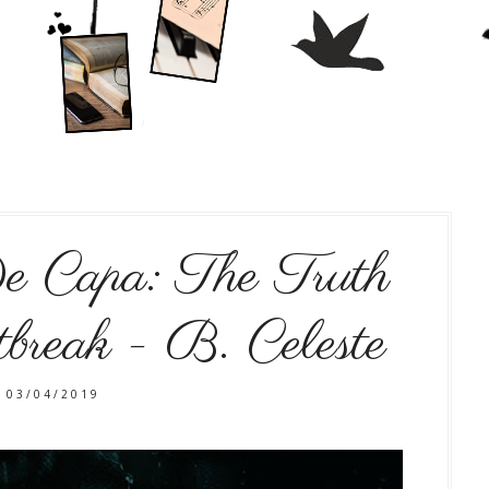
e Capa: The Truth
reak - B. Celeste
03/04/2019