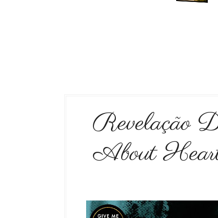
Revelação D
About Heartb