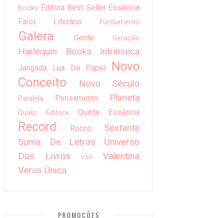
Editora Best Seller
Essência
Books
Farol Literário
Fundamento
Galera
Gente
Geração
Harlequin Books
Intrinseca
Novo
Jangada
Lua De Papel
Conceito
Novo Século
Planeta
Pensamento
Paralela
Quinta Essência
Qualis Editora
Record
Sextante
Rocco
Suma De Letras
Universo
Dos Livros
Valentina
V&R
Verus
Única
PROMOÇÕES