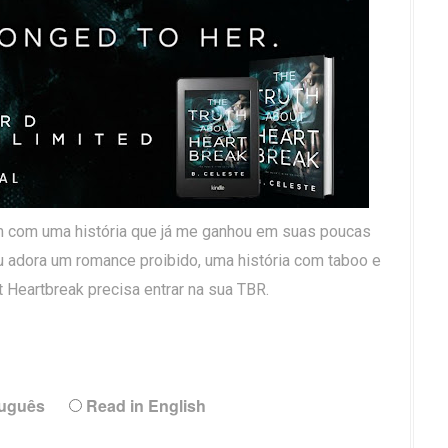
m com uma história que já me ganhou em suas poucas
 adora um romance proibido, uma história com taboo e
t Heartbreak precisa entrar na sua TBR.
tuguês
Read in English