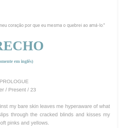
 meu coração por que eu mesma o quebrei ao amá-lo."
RECHO
omente em inglês)
PROLOGUE
er / Present / 23
ainst my bare skin leaves me hyperaware of what
slips through the cracked blinds and kisses my
oft pinks and yellows.