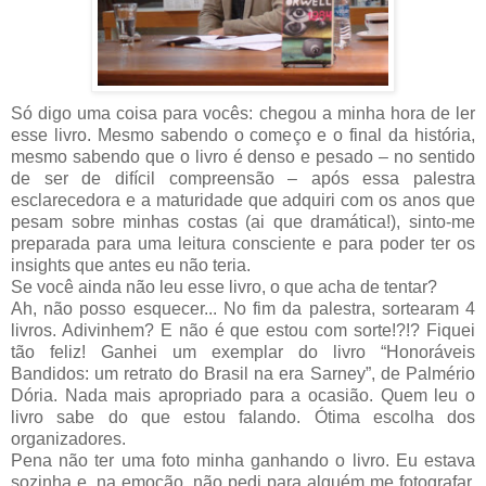
Só digo uma coisa para vocês: chegou a minha hora de ler
esse livro. Mesmo sabendo o começo e o final da história,
mesmo sabendo que o livro é denso e pesado – no sentido
de ser de difícil compreensão – após essa palestra
esclarecedora e a maturidade que adquiri com os anos que
pesam sobre minhas costas (ai que dramática!), sinto-me
preparada para uma leitura consciente e para poder ter os
insights que antes eu não teria.
Se você ainda não leu esse livro, o que acha de tentar?
Ah, não posso esquecer... No fim da palestra, sortearam 4
livros. Adivinhem? E não é que estou com sorte!?!? Fiquei
tão feliz! Ganhei um exemplar do livro “Honoráveis
Bandidos: um retrato do Brasil na era Sarney”, de Palmério
Dória. Nada mais apropriado para a ocasião. Quem leu o
livro sabe do que estou falando. Ótima escolha dos
organizadores.
Pena não ter uma foto minha ganhando o livro. Eu estava
sozinha e, na emoção, não pedi para alguém me fotografar.