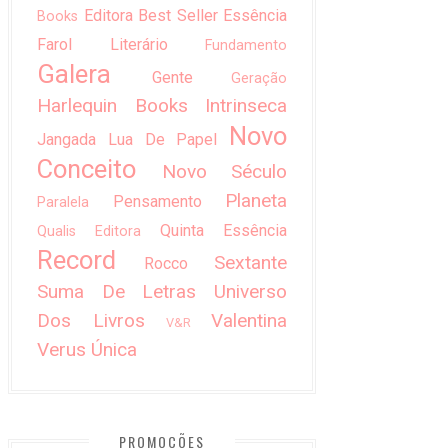
Editora Best Seller
Essência
Books
Farol Literário
Fundamento
Galera
Gente
Geração
Harlequin Books
Intrinseca
Novo
Jangada
Lua De Papel
Conceito
Novo Século
Planeta
Pensamento
Paralela
Quinta Essência
Qualis Editora
Record
Sextante
Rocco
Suma De Letras
Universo
Dos Livros
Valentina
V&R
Verus
Única
PROMOÇÕES