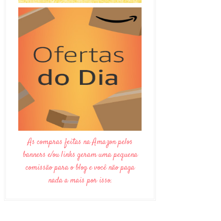
As compras feitas na Amazon pelos
banners e/ou links geram uma pequena
comissão para o blog e você não paga
nada a mais por isso.