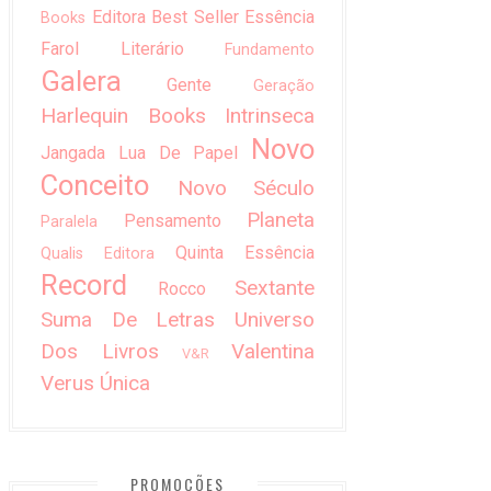
Editora Best Seller
Essência
Books
Farol Literário
Fundamento
Galera
Gente
Geração
Harlequin Books
Intrinseca
Novo
Jangada
Lua De Papel
Conceito
Novo Século
Planeta
Pensamento
Paralela
Quinta Essência
Qualis Editora
Record
Sextante
Rocco
Suma De Letras
Universo
Dos Livros
Valentina
V&R
Verus
Única
PROMOÇÕES