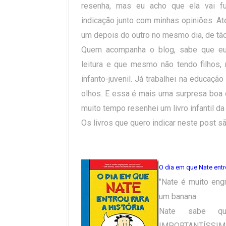
resenha, mas eu acho que ela vai f
indicação junto com minhas opiniões. Até
um depois do outro no mesmo dia, de tão
Quem acompanha o blog, sabe que eu
leitura e que mesmo não tendo filhos,
infanto-juvenil. Já trabalhei na educação
olhos. E essa é mais uma surpresa boa 
muito tempo resenhei um livro infantil da
Os livros que quero indicar neste post sã
O dia em que Nate entro
"Nate é muito engr
um banana
Nate sabe que
IMPORTANTÍSSIM