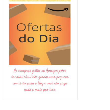
As compras feitas na Amazon pelos
banners e/ou links geram uma pequena
comissão para o blog e você não paga
nada a mais por isso.