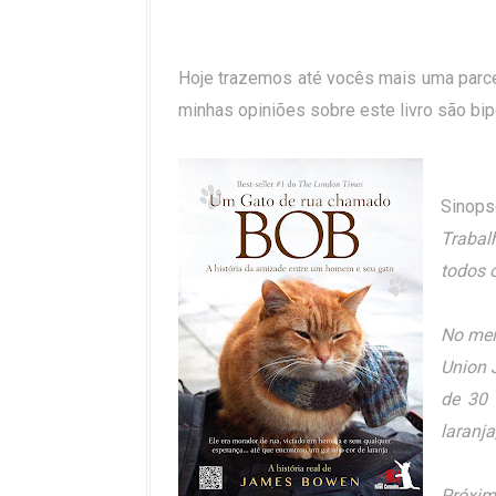
Hoje trazemos até vocês mais uma parce
minhas opiniões sobre este livro são bip
Sinops
Trabal
todos o
No mei
Union 
de 30 
laranja
Próxim