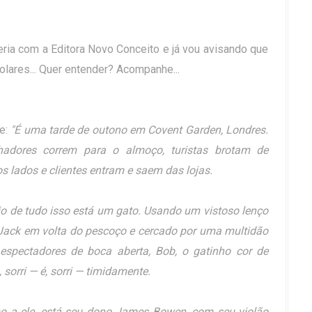
ria com a Editora Novo Conceito e já vou avisando que
olares... Quer entender? Acompanhe...
e:
"É uma tarde de outono em Covent Garden, Londres.
hadores correm para o almoço, turistas brotam de
s lados e clientes entram e saem das lojas.
o de tudo isso está um gato. Usando um vistoso lenço
Jack em volta do pescoço e cercado por uma multidão
espectadores de boca aberta, Bob, o gatinho cor de
, sorri — é, sorri — timidamente.
o a ele, está seu dono James Bowen, com seu violão