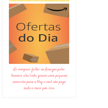
As compras feitas na Amazon pelos
banners e/ou links geram uma pequena
comissão para o blog e você não paga
nada a mais por isso.