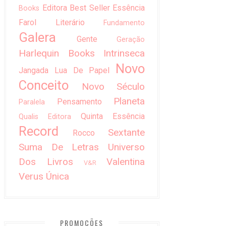
Editora Best Seller
Essência
Books
Farol Literário
Fundamento
Galera
Gente
Geração
Harlequin Books
Intrinseca
Novo
Jangada
Lua De Papel
Conceito
Novo Século
Planeta
Pensamento
Paralela
Quinta Essência
Qualis Editora
Record
Sextante
Rocco
Suma De Letras
Universo
Dos Livros
Valentina
V&R
Verus
Única
PROMOÇÕES