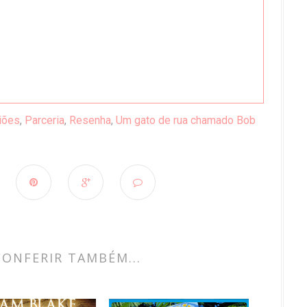
iões
,
Parceria
,
Resenha
,
Um gato de rua chamado Bob
CONFERIR TAMBÉM...