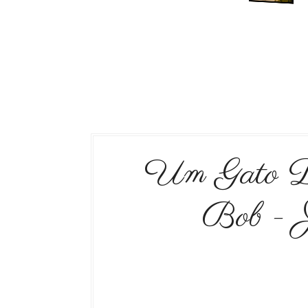
Um Gato D
Bob - 