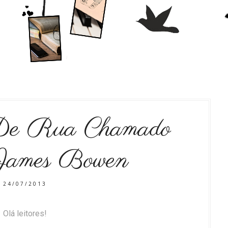
e Rua Chamado
James Bowen
24/07/2013
Olá leitores!