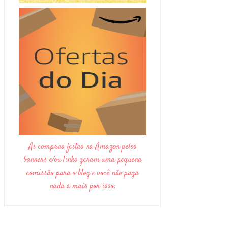
As compras feitas na Amazon pelos
banners e/ou links geram uma pequena
comissão para o blog e você não paga
nada a mais por isso.