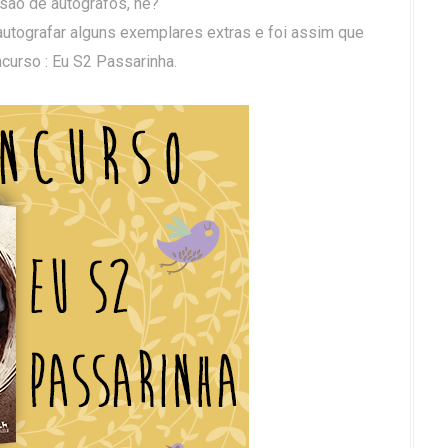
ão de autógrafos, né?
 autografar alguns exemplares extras e foi assim que
ncurso : Eu S2 Passarinha.