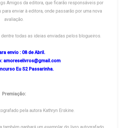
gs Amigos da editora, que ficarão responsáveis por
s para enviar à editora, onde passarão por uma nova
avaliação.
 dentre todas as ideias enviadas pelos blogueiros.
ra envio : 08 de Abril.
io: amoreselivros@gmail.com
oncurso Eu S2 Passarinha.
Premiação:
ografado pela autora Kathryn Erskine.
a também ganhará um exemplar do livro autografado.