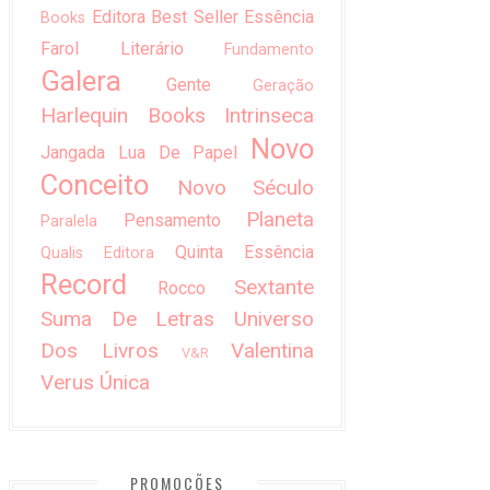
Editora Best Seller
Essência
Books
Farol Literário
Fundamento
Galera
Gente
Geração
Harlequin Books
Intrinseca
Novo
Jangada
Lua De Papel
Conceito
Novo Século
Planeta
Pensamento
Paralela
Quinta Essência
Qualis Editora
Record
Sextante
Rocco
Suma De Letras
Universo
Dos Livros
Valentina
V&R
Verus
Única
PROMOÇÕES