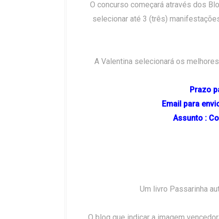
O concurso começará através dos Blo
selecionar até 3 (três) manifestaçõe
A Valentina selecionará os melhores
Prazo pa
Email para env
Assunto : C
Um livro Passarinha aut
O blog que indicar a imagem vencedor