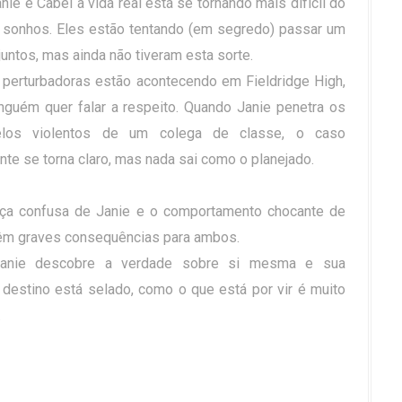
nie e Cabel a vida real está se tornando mais difícil do
 sonhos. Eles estão tentando (em segredo) passar um
untos, mas ainda não tiveram esta sorte.
 perturbadoras estão acontecendo em Fieldridge High,
nguém quer falar a respeito. Quando Janie penetra os
elos violentos de um colega de classe, o caso
nte se torna claro, mas nada sai como o planejado.
ça confusa de Janie e o comportamento chocante de
êm graves consequências para ambos.
 Janie descobre a verdade sobre si mesma e sua
 destino está selado, como o que está por vir é muito
.