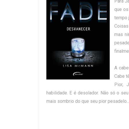
Para Ja
que os
tempo j
Coisas
mas ni
pesad
finalme
A cabe
Cabe t
Pior,
habilidade. E é desolador. Não só o seu
mais sombrio do que seu pior pesadelo..