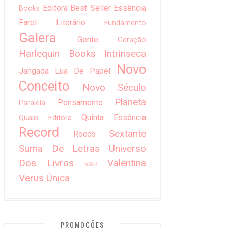
Editora Best Seller
Essência
Books
Farol Literário
Fundamento
Galera
Gente
Geração
Harlequin Books
Intrinseca
Novo
Jangada
Lua De Papel
Conceito
Novo Século
Planeta
Pensamento
Paralela
Quinta Essência
Qualis Editora
Record
Sextante
Rocco
Suma De Letras
Universo
Dos Livros
Valentina
V&R
Verus
Única
PROMOÇÕES