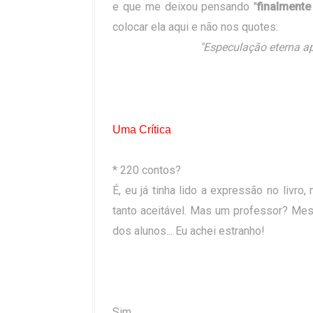
e que me deixou pensando "
finalment
colocar ela aqui e não nos quotes:
"Especulação eterna a
Uma Crítica
* 220 contos?
É, eu já tinha lido a expressão no liv
tanto aceitável. Mas um professor? Me
dos alunos... Eu achei estranho!
Sim...