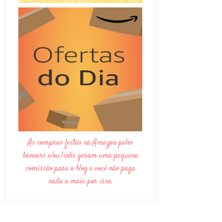
As compras feitas na Amazon pelos
banners e/ou links geram uma pequena
comissão para o blog e você não paga
nada a mais por isso.