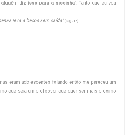
e alguém diz isso para a mocinha
". Tanto que eu vou
penas leva a becos sem saída"
(pág 216)
ro, mas eram adolescentes falando então me pareceu um
smo que seja um professor que quer ser mais próximo