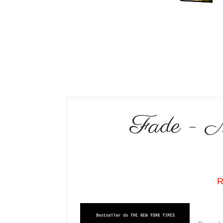
Fade - M
R