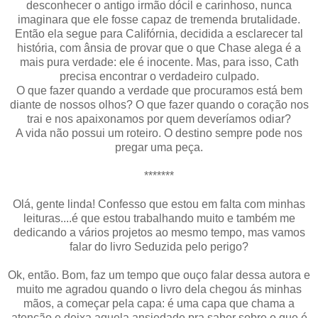
desconhecer o antigo irmão dócil e carinhoso, nunca
imaginara que ele fosse capaz de tremenda brutalidade.
Então ela segue para Califórnia, decidida a esclarecer tal
história, com ânsia de provar que o que Chase alega é a
mais pura verdade: ele é inocente. Mas, para isso, Cath
precisa encontrar o verdadeiro culpado.
O que fazer quando a verdade que procuramos está bem
diante de nossos olhos? O que fazer quando o coração nos
trai e nos apaixonamos por quem deveríamos odiar?
A vida não possui um roteiro. O destino sempre pode nos
pregar uma peça.
*******
Olá, gente linda! Confesso que estou em falta com minhas
leituras....é que estou trabalhando muito e também me
dedicando a vários projetos ao mesmo tempo, mas vamos
falar do livro Seduzida pelo perigo?
Ok, então. Bom, faz um tempo que ouço falar dessa autora e
muito me agradou quando o livro dela chegou ás minhas
mãos, a começar pela capa: é uma capa que chama a
atenção e deixa aquela ansiedade pra saber sobre o que é