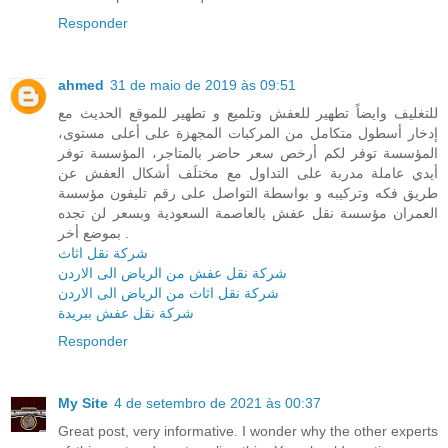
Responder
ahmed
31 de maio de 2019 às 09:51
للتغليف وايضاً تطهير للعفش وتلميع و تطهير للموقع الحديث مع
إدخار أسطول متكامل من المركبات المجهزة على أعلى مستوى،
المؤسسة توفر لكم أرخص سعر حاضر بالمتاجر، المؤسسة توفر
أيدي عاملة مدربة على التداول مع مختلَف أشكال العفش عن
طريق فكه وتركيبه و بواسطة التواصل على رقم تليفون مؤسسة
العمران مؤسسة نقل عفش بالعاصمة السعودية وبسعر لن تجده
بموضع أخر .
شركة نقل اثاث
شركة نقل عفش من الرياض الى الاردن
شركة نقل اثاث من الرياض الى الاردن
شركة نقل عفش ببريدة
Responder
My Site
4 de setembro de 2021 às 00:37
Great post, very informative. I wonder why the other experts