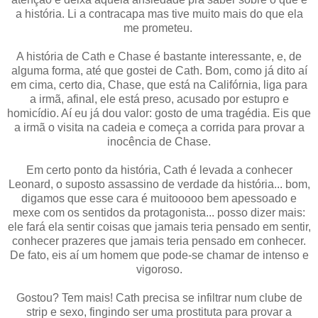
a história. Li a contracapa mas tive muito mais do que ela
me prometeu.
A história de Cath e Chase é bastante interessante, e, de
alguma forma, até que gostei de Cath. Bom, como já dito aí
em cima, certo dia, Chase, que está na Califórnia, liga para
a irmã, afinal, ele está preso, acusado por estupro e
homicídio. Aí eu já dou valor: gosto de uma tragédia. Eis que
a irmã o visita na cadeia e começa a corrida para provar a
inocência de Chase.
Em certo ponto da história, Cath é levada a conhecer
Leonard, o suposto assassino de verdade da história... bom,
digamos que esse cara é muitooooo bem apessoado e
mexe com os sentidos da protagonista... posso dizer mais:
ele fará ela sentir coisas que jamais teria pensado em sentir,
conhecer prazeres que jamais teria pensado em conhecer.
De fato, eis aí um homem que pode-se chamar de intenso e
vigoroso.
Gostou? Tem mais! Cath precisa se infiltrar num clube de
strip e sexo, fingindo ser uma prostituta para provar a