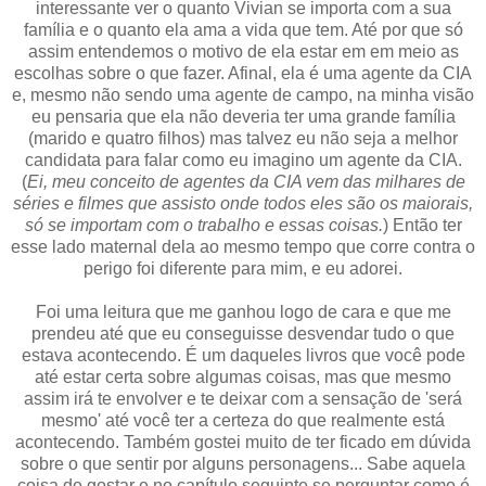
interessante ver o quanto Vivian se importa com a sua
família e o quanto ela ama a vida que tem. Até por que só
assim entendemos o motivo de ela estar em em meio as
escolhas sobre o que fazer. Afinal, ela é uma agente da CIA
e, mesmo não sendo uma agente de campo, na minha visão
eu pensaria que ela não deveria ter uma grande família
(marido e quatro filhos) mas talvez eu não seja a melhor
candidata para falar como eu imagino um agente da CIA.
(
Ei, meu conceito de agentes da CIA vem das milhares de
séries e filmes que assisto onde todos eles são os maiorais,
só se importam com o trabalho e essas coisas.
) Então ter
esse lado maternal dela ao mesmo tempo que corre contra o
perigo foi diferente para mim, e eu adorei.
Foi uma leitura que me ganhou logo de cara e que me
prendeu até que eu conseguisse desvendar tudo o que
estava acontecendo. É um daqueles livros que você pode
até estar certa sobre algumas coisas, mas que mesmo
assim irá te envolver e te deixar com a sensação de 'será
mesmo' até você ter a certeza do que realmente está
acontecendo. Também gostei muito de ter ficado em dúvida
sobre o que sentir por alguns personagens... Sabe aquela
coisa de gostar e no capítulo seguinte se perguntar como é