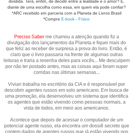
dividida. Terá, enfim, de decidir entre a lealdade e o amor? E,
diante de uma escolha como essa, em quem ela pode confiar?
*ARC recebido em parceria com a Planeta de Livros Brasil
*Compre
E-book
-
Físico
Preciso Saber
me chamou a atenção quando fiz a
divulgação dos lançamentos da Planeta e fiquei mais do
que feliz ao receber de surpresa a prova do livro. Então, é
claro que o livro passaria na frente de algumas outras
leituras e traria a resenha deles para vocês... Me desculpem
por não ter postado antes, mas as coisas aqui foram super
corridas nas últimas semanas...
Vivian trabalha no escritório da CIA e é responsável por
descobrir agentes russos em solo americano. Em busca de
uma promoção, ela desenvolveu um sistema que identifica
os agentes que estão vivendo como pessoas normais, a
vista de todos, em meio aos americanos.
Acontece que depois de acessar o computador de um
potencial agente russo, ela encontra um dossiê secreto que
contem dados de agentes russos que já estão vivendo nos