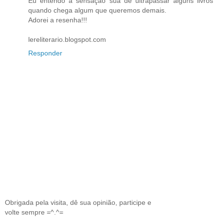
Eu entendo a sensação sua de ultrapassar alguns livros
quando chega algum que queremos demais.
Adorei a resenha!!!
lereliterario.blogspot.com
Responder
Obrigada pela visita, dê sua opinião, participe e
volte sempre =^.^=