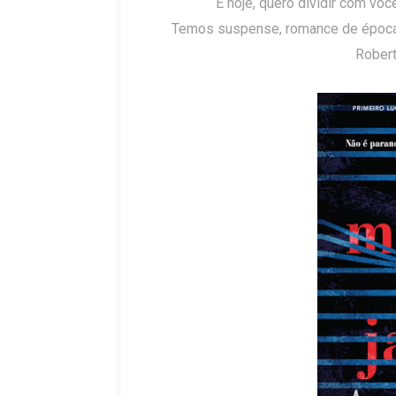
E hoje, quero dividir com voc
Temos suspense, romance de época, K
Robert