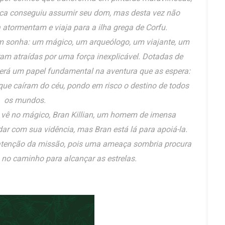
nca conseguiu assumir seu dom, mas desta vez não
 atormentam e viaja para a ilha grega de Corfu.
m sonha: um mágico, um arqueólogo, um viajante, um
ram atraídas por uma força inexplicável. Dotadas de
terá um papel fundamental na aventura que as espera:
 que caíram do céu, pondo em risco o destino de todos
os mundos.
vê no mágico, Bran Killian, um homem de imensa
dar com sua vidência, mas Bran está lá para apoiá-la.
atenção da missão, pois uma ameaça sombria procura
 no caminho para alcançar as estrelas.