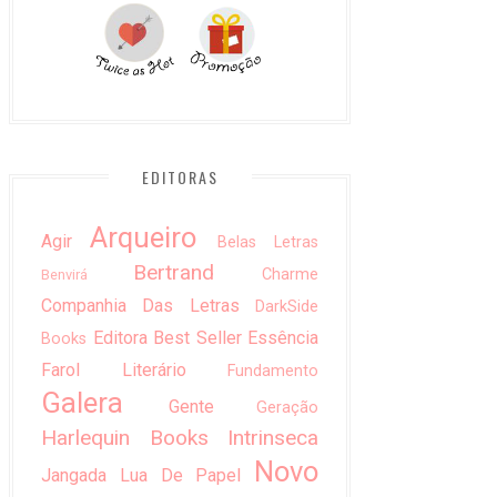
EDITORAS
Arqueiro
Agir
Belas Letras
Bertrand
Charme
Benvirá
Companhia Das Letras
DarkSide
Editora Best Seller
Essência
Books
Farol Literário
Fundamento
Galera
Gente
Geração
Harlequin Books
Intrinseca
Novo
Jangada
Lua De Papel