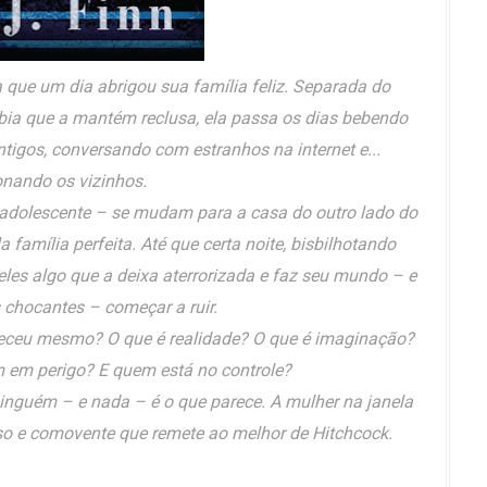
que um dia abrigou sua família feliz. Separada do
obia que a mantém reclusa, ela passa os dias bebendo
ntigos, conversando com estranhos na internet e...
onando os vizinhos.
o adolescente – se mudam para a casa do outro lado do
família perfeita. Até que certa noite, bisbilhotando
eles algo que a deixa aterrorizada e faz seu mundo – e
 chocantes – começar a ruir.
eceu mesmo? O que é realidade? O que é imaginação?
m em perigo? E quem está no controle?
 ninguém – e nada – é o que parece. A mulher na janela
o e comovente que remete ao melhor de Hitchcock.