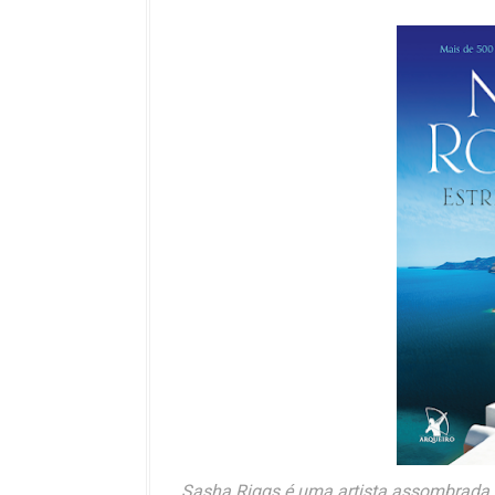
Sasha Riggs é uma artista assombrada 