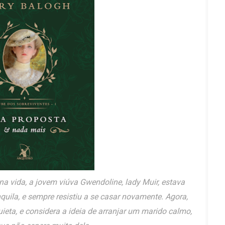
na vida, a jovem viúva Gwendoline, lady Muir, estava
quila, e sempre resistiu a se casar novamente. Agora,
quieta, e considera a ideia de arranjar um marido calmo,