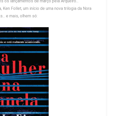
ês os lançamentos de março pela Arqueiro...
en Follet, um início de uma nova trilogia da Nora
s... e mais, olhem só: