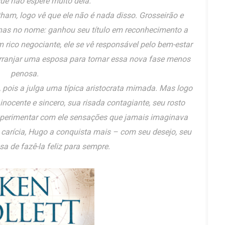
que não espere muito dela.
ham, logo vê que ele não é nada disso. Grosseirão e
nas no nome: ganhou seu título em reconhecimento a
m rico negociante, ele se vê responsável pelo bem-estar
arranjar uma esposa para tornar essa nova fase menos
penosa.
, pois a julga uma típica aristocrata mimada. Mas logo
o inocente e sincero, sua risada contagiante, seu rosto
experimentar com ele sensações que jamais imaginava
 carícia, Hugo a conquista mais – com seu desejo, seu
a de fazê-la feliz para sempre.