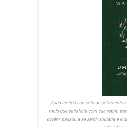
Após ter tido sua cota de sofrimentos 
mais que satisfeita com sua rotina tran
porém, passou a se sentir solitária e in