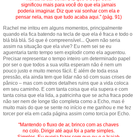
significou mais para você do que ela jamais
poderia imaginar. Diz que vai sonhar com ela e
pensar nela, mas que tudo acaba aqui.” (pág. 91)
Rachel me irritou em alguns momentos, principalmente
quando ela fica batendo na tecla de que ela é fraca e todo o
blá blá blá. Só que é compreensível... Quem não seria
assim na situação que ela vive? Eu nem sei se eu
aguentaria tanto tempo sem explodir como ela aguentou.
Precisar representar o tempo inteiro um determinado papel
por ser o que todos a sua volta esperam não é nem um
pouco justo e muito menos fácil. E além de toda essa
pressão, ela ainda tem que lidar não só com suas crises de
pânico – mas com outros detalhes ruins que a vida coloca
em seu caminho. E com tanta coisa que ela supera e com
tanta coisa que ela lida, a patricinha que se acha fraca pode
não ser nem de longe tão completa como a Echo, mas é
muito mais do que se sente no início e me ganhou e me fez
torcer por ela em cada página assim como torcia por Echo.
“Mantendo o fluxo de ar, brinco com as chaves
no colo. Dirigir até aqui foi a parte simples.
Simples. Eu queria fazer com que eu e o Isaiah