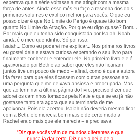
esperava que a série voltasse a me atingir com a mesma
força de antes. Ainda esse mês eu faço a resenha dos dois
primeiros volumes e explico melhor para vocês. O que eu
posso dizer é que No Limite do Perigo é quase tão bom
quanto No Limite da Atração. Por que eu digo quase? Bom...
Por mais que eu tenha sido conquistada por Isaiah, Noah
ainda é o meu queridinho. Só por isso.
Isaiah... Como eu poderei me explicar... Nos primeiros livros
eu gostei dele e estava curiosa esperando o seu livro para
finalmente conhecer e entender ele. No primeiro livro ele é
apaixonado por Beth e ao saber que eles não ficariam
juntos tive um pouco de medo – afinal, como é que a autora
iria fazer para que eles ficassem com outras pessoas era
uma pergunta que me deixava ansiosa e preocupada. Mas
que ao terminar a última página do livro, preciso dizer que
adorei os caminhos tomados pela Katie e que se eu já não
gostasse tanto era agora que eu terminaria de me
apaixonar. Pois ela acertou. Isaiah não deveria mesmo ficar
com a Beth, ele merecia bem mais e de certo modo a
Rachel era o mais que ele merecia – e precisava.
“Diz que vocês vêm de mundos diferentes e que
nunca ia dar certo. Diz que o beijo dela