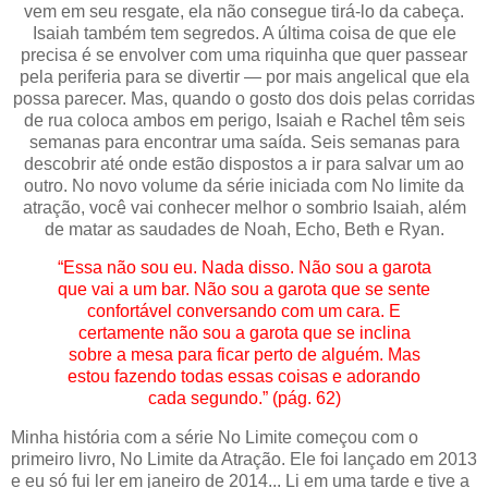
vem em seu resgate, ela não consegue tirá-lo da cabeça.
Isaiah também tem segredos. A última coisa de que ele
precisa é se envolver com uma riquinha que quer passear
pela periferia para se divertir — por mais angelical que ela
possa parecer. Mas, quando o gosto dos dois pelas corridas
de rua coloca ambos em perigo, Isaiah e Rachel têm seis
semanas para encontrar uma saída. Seis semanas para
descobrir até onde estão dispostos a ir para salvar um ao
outro. No novo volume da série iniciada com No limite da
atração, você vai conhecer melhor o sombrio Isaiah, além
de matar as saudades de Noah, Echo, Beth e Ryan.
“Essa não sou eu. Nada disso. Não sou a garota
que vai a um bar. Não sou a garota que se sente
confortável conversando com um cara. E
certamente não sou a garota que se inclina
sobre a mesa para ficar perto de alguém. Mas
estou fazendo todas essas coisas e adorando
cada segundo.” (pág. 62)
Minha história com a série No Limite começou com o
primeiro livro, No Limite da Atração. Ele foi lançado em 2013
e eu só fui ler em janeiro de 2014... Li em uma tarde e tive a