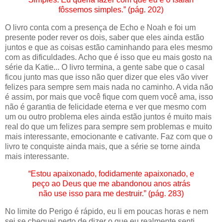
fôssemos simples.” (pág. 202)
O livro conta com a presença de Echo e Noah e foi um
presente poder rever os dois, saber que eles ainda estão
juntos e que as coisas estão caminhando para eles mesmo
com as dificuldades. Acho que é isso que eu mais gosto na
série da Katie... O livro termina, a gente sabe que o casal
ficou junto mas que isso não quer dizer que eles vão viver
felizes para sempre sem mais nada no caminho. A vida não
é assim, por mais que você fique com quem você ama, isso
não é garantia de felicidade eterna e ver que mesmo com
um ou outro problema eles ainda estão juntos é muito mais
real do que um felizes para sempre sem problemas e muito
mais interessante, emocionante e cativante. Faz com que o
livro te conquiste ainda mais, que a série se torne ainda
mais interessante.
“Estou apaixonado, fodidamente apaixonado, e
peço ao Deus que me abandonou anos atrás
não use isso para me destruir.” (pág. 283)
No limite do Perigo é rápido, eu li em poucas horas e nem
sei se cheguei perto de dizer o que eu realmente senti