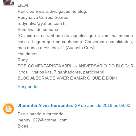
LICA!
Participo e sairá divulgação no blog.
Rudynalva Correia Soares
rudynalva@yahoo.com.br
Bom final de semana!
“Os piores estranhos são aqueles que vivem na mesma
casa e fingem que se conhecem. Conversam banalidades,
mas nunca o essencial.” (Augusto Cury)
cheirinhos
Rudy
TOP COMENTARISTA ABRIL – ANIVERSÁRIO DO BLOG: 5
livros + vários kits, 7 ganhadores, participem!
BLOG ALEGRIA DE VIVER E AMAR O QUE É BOM!
Responder
Jhennifer Alves Fernandes
29 de abril de 2018 às 09:00
Participando e torcendo.
jhenny_622@hotmail.com
Bjoes...