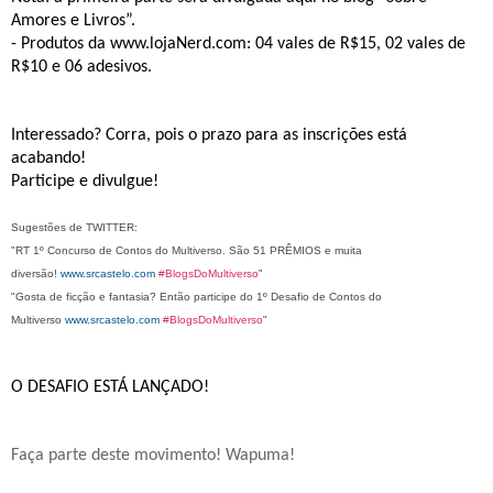
Amores e Livros”.
- Produtos da www.lojaNerd.com: 04 vales de R$15, 02 vales de
R$10 e 06 adesivos.
Interessado? Corra, pois o prazo para as inscrições está
acabando!
Participe e divulgue!
Sugestões de TWITTER:
"RT 1º Concurso de Contos do Multiverso. São 51 PRÊMIOS e muita
diversão!
www.srcastelo.com
#
BlogsDoMult
iverso
"
"
Gosta de ficção e fantasia? Então participe do 1º Desafio de Contos do
Multiverso
www.srcastelo.com
#
BlogsDoMult
iverso
"
O DESAFIO ESTÁ LANÇADO!
Faça parte deste movimento! Wapuma!