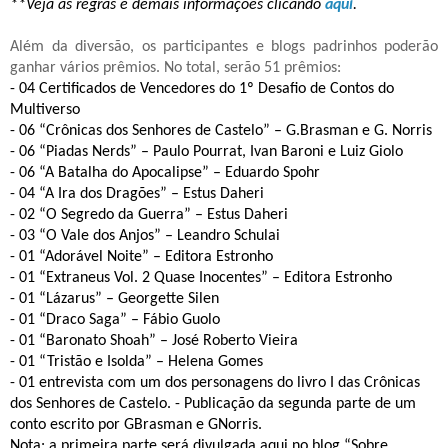
**Veja as regras e demais informações clicando
aqui
.
Além da diversão, os participantes e blogs padrinhos poderão
ganhar vários prêmios. No total, serão 51 prêmios:
- 04 Certificados de Vencedores do 1º Desafio de Contos do
Multiverso
- 06 “Crônicas dos Senhores de Castelo” –
G.Brasman
e G.
Norris
- 06 “Piadas
Nerds
” – Paulo
Pourrat
, Ivan
Baroni
e Luiz
Giolo
- 06 “A Batalha do Apocalipse” – Eduardo
Spohr
- 04 “A Ira dos Dragões” –
Estus
Daheri
- 02 “O Segredo da Guerra” –
Estus
Daheri
- 03 “O Vale dos Anjos” – Leandro
Schulai
- 01 “Adorável Noite” – Editora
Estronho
- 01 “
Extraneus
Vol. 2 Quase Inocentes” – Editora
Estronho
- 01 “
Lázarus
” –
Georgette
Silen
- 01 “
Draco
Saga” – Fábio
Guolo
- 01 “Baronato
Shoah
” – José Roberto Vieira
- 01 “Tristão e Isolda” – Helena Gomes
- 01 entrevista com um dos personagens do livro I das Crônicas
dos Senhores de Castelo.
- Publicação da segunda parte de um
conto escrito por
GBrasman
e
GNorris
.
Nota: a primeira parte será divulgada aqui no blog “Sobre