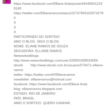
https://www.facebook.com/Elliane.linda/posts/44440041224
8140
https://twitter.com/Ellianeramos/status/22747904162674278
4
X
X
X
PARTICIPANDO DO SORTEIO
AMO O BLOG. SIGO O BLOG.
NOME: ELIANE RAMOS DE SOUZA
SEGUIDORA: ELLIANE RAMOS
Netwoekedblogs:
http://www.networkedblogs.com/user/100001058024056
skoob: http://www.skoob.com.br/usuario/570471-elliane-
ramos
twitter: https://twitter.com/#!/Ellianeramos
newsletter: ellianeramos@hotmail.com
facebook: https://www.facebook.com/Elliane.linda
blog: ellianeramos.blogspot.com
ESTADO: RIO DE JANEIRO
PAÍS: BRASIL
AMEI O SORTEIO. QUERO GANHAR.