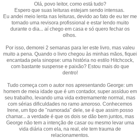
Olá, povo leitor, como está tudo?
Espero que suas leituras estejam sendo intensas.
Eu andei meio lenta nas leituras, devido ao fato de eu ter me
tornado uma revisora profissional e estar lendo muito
durante o dia... aí chego em casa e só quero fechar os
olhos.
Por isso, demorei 2 semanas para ler este livro, mas valeu
muito a pena. Quando o livro chegou às minhas mãos, fiquei
encantada pela sinopse: uma história no estilo Hitchcock,
com bastante suspense e paixão? Estou mais do que
dentro!
Tudo começa com o autor nos apresentando George: um
homem de meia idade que é um contador, super assíduo em
seu trabalho, levando uma vida extremamente normal, mas
com sérias dificuldades no ramo amoroso. Conhecemos
Irene, um tipo de "namorada" dele, se é que assim posso
chamar... a verdade é que os dois se dão bem juntos, mas
George não tem a intenção de casar ou mesmo levar uma
vida diária com ela, na real, ele tem trauma de
relacionamentos.