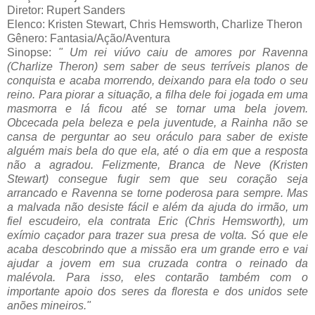
Diretor: Rupert Sanders
Elenco: Kristen Stewart, Chris Hemsworth, Charlize Theron
Gênero: Fantasia/Ação/Aventura
Sinopse:
" Um rei viúvo caiu de amores por Ravenna
(Charlize Theron) sem saber de seus terríveis planos de
conquista e acaba morrendo, deixando para ela todo o seu
reino. Para piorar a situação, a filha dele foi jogada em uma
masmorra e lá ficou até se tornar uma bela jovem.
Obcecada pela beleza e pela juventude, a Rainha não se
cansa de perguntar ao seu oráculo para saber de existe
alguém mais bela do que ela, até o dia em que a resposta
não a agradou. Felizmente, Branca de Neve (Kristen
Stewart) consegue fugir sem que seu coração seja
arrancado e Ravenna se torne poderosa para sempre. Mas
a malvada não desiste fácil e além da ajuda do irmão, um
fiel escudeiro, ela contrata Eric (Chris Hemsworth), um
exímio caçador para trazer sua presa de volta. Só que ele
acaba descobrindo que a missão era um grande erro e vai
ajudar a jovem em sua cruzada contra o reinado da
malévola. Para isso, eles contarão também com o
importante apoio dos seres da floresta e dos unidos sete
anões mineiros."