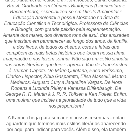
Brasil. Graduada em Ciências Biológicas (Licenciatura e
Bacharelado), especializou-se em Direito Ambiental e
Educação Ambiental e possui Mestrado na área de
Educação Científica e Tecnológica. Professora de Ciências
e Biologia, com grande paixão pela experimentação.
Amante dos mares, dos diversos tons de azul, das amizades
que insistem em permanecer ao longo dos anos, da família
e dos livros, de todos os cheiros, cores e letras que
compõem as mais belas histórias que tocam nossa alma,
imaginação e nos fazem sonhar. Não sigo um estilo singular
das obras literárias que leio e aprecio. Vou de Jane Austen
à Truman Capote. De Mário Quintana, Érico Veríssimo,
Clarice Lispector, Zibia Gasparetto, Elisa Masselii, Martha
Medeiros, Augusto Cury à Jaqueline Vargas. De Nora
Roberts à Lucinda Rilley e Vanessa Diffenbaugh. De
George R. R. Martin à J. R. R. Tolkien e Ken Follett. Enfim,
uma mulher que insiste na pluralidade de tudo que a vida
nos proporciona!
A Karine chega para somar em nossas resenhas - então
aguardem que teremos mais estilos literários aparecendo
por aqui para indicar para vocês. Além disso, ela também