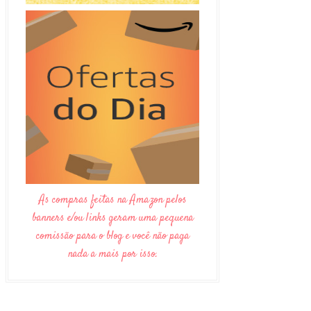
As compras feitas na Amazon pelos
banners e/ou links geram uma pequena
comissão para o blog e você não paga
nada a mais por isso.