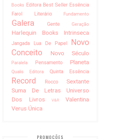
Editora Best Seller
Essência
Books
Farol Literário
Fundamento
Galera
Gente
Geração
Harlequin Books
Intrinseca
Novo
Jangada
Lua De Papel
Conceito
Novo Século
Planeta
Pensamento
Paralela
Quinta Essência
Qualis Editora
Record
Sextante
Rocco
Suma De Letras
Universo
Dos Livros
Valentina
V&R
Verus
Única
PROMOÇÕES