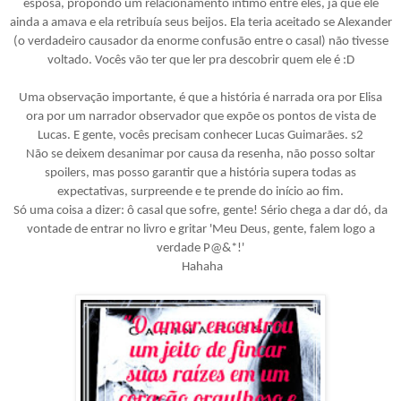
esposa, propondo um relacionamento intimo entre eles, já que ele
ainda a amava e ela retribuía seus beijos. Ela teria aceitado se Alexander
(o verdadeiro causador da enorme confusão entre o casal) não tivesse
voltado. Vocês vão ter que ler pra descobrir quem ele é :D
Uma observação importante, é que a história é narrada ora por Elisa
ora por um narrador observador que expõe os pontos de vista de
Lucas. E gente, vocês precisam conhecer Lucas Guimarães. s2
Não se deixem desanimar por causa da resenha, não posso soltar
spoilers, mas posso garantir que a história supera todas as
expectativas, surpreende e te prende do início ao fim.
Só uma coisa a dizer: ô casal que sofre, gente! Sério chega a dar dó, da
vontade de entrar no livro e gritar 'Meu Deus, gente, falem logo a
verdade P@&*!'
Hahaha