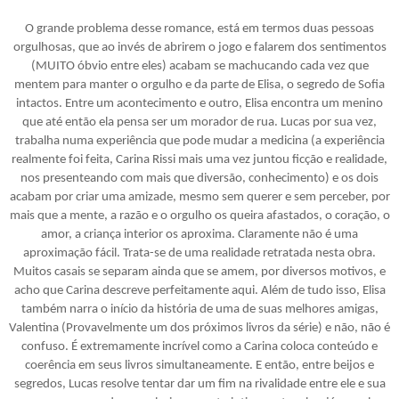
O grande problema desse romance, está em termos duas pessoas
orgulhosas, que ao invés de abrirem o jogo e falarem dos sentimentos
(MUITO óbvio entre eles) acabam se machucando cada vez que
mentem para manter o orgulho e da parte de Elisa, o segredo de Sofia
intactos. Entre um acontecimento e outro, Elisa encontra um menino
que até então ela pensa ser um morador de rua. Lucas por sua vez,
trabalha numa experiência que pode mudar a medicina (a experiência
realmente foi feita, Carina Rissi mais uma vez juntou ficção e realidade,
nos presenteando com mais que diversão, conhecimento) e os dois
acabam por criar uma amizade, mesmo sem querer e sem perceber, por
mais que a mente, a razão e o orgulho os queira afastados, o coração, o
amor, a criança interior os aproxima. Claramente não é uma
aproximação fácil. Trata-se de uma realidade retratada nesta obra.
Muitos casais se separam ainda que se amem, por diversos motivos, e
acho que Carina descreve perfeitamente aqui. Além de tudo isso, Elisa
também narra o início da história de uma de suas melhores amigas,
Valentina (Provavelmente um dos próximos livros da série) e não, não é
confuso. É extremamente incrível como a Carina coloca conteúdo e
coerência em seus livros simultaneamente. E então, entre beijos e
segredos, Lucas resolve tentar dar um fim na rivalidade entre ele e sua