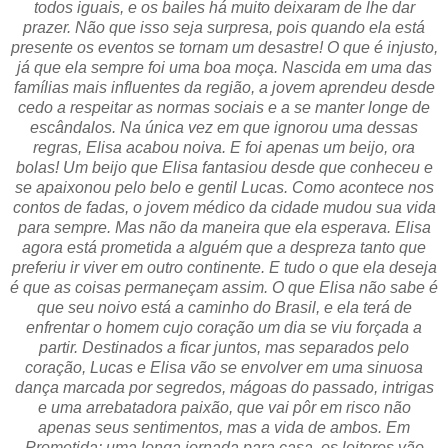
todos iguais, e os bailes há muito deixaram de lhe dar
prazer. Não que isso seja surpresa, pois quando ela está
presente os eventos se tornam um desastre! O que é injusto,
já que ela sempre foi uma boa moça. Nascida em uma das
famílias mais influentes da região, a jovem aprendeu desde
cedo a respeitar as normas sociais e a se manter longe de
escândalos. Na única vez em que ignorou uma dessas
regras, Elisa acabou noiva. E foi apenas um beijo, ora
bolas! Um beijo que Elisa fantasiou desde que conheceu e
se apaixonou pelo belo e gentil Lucas. Como acontece nos
contos de fadas, o jovem médico da cidade mudou sua vida
para sempre. Mas não da maneira que ela esperava. Elisa
agora está prometida a alguém que a despreza tanto que
preferiu ir viver em outro continente. E tudo o que ela deseja
é que as coisas permaneçam assim. O que Elisa não sabe é
que seu noivo está a caminho do Brasil, e ela terá de
enfrentar o homem cujo coração um dia se viu forçada a
partir. Destinados a ficar juntos, mas separados pelo
coração, Lucas e Elisa vão se envolver em uma sinuosa
dança marcada por segredos, mágoas do passado, intrigas
e uma arrebatadora paixão, que vai pôr em risco não
apenas seus sentimentos, mas a vida de ambos. Em
Prometida: uma longa jornada para casa, os leitores vão