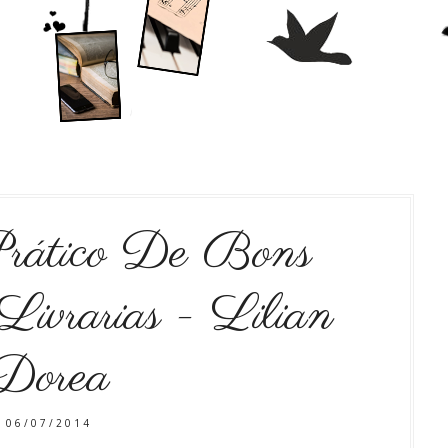
rático De Bons
vrarias - Lilian
Dorea
06/07/2014