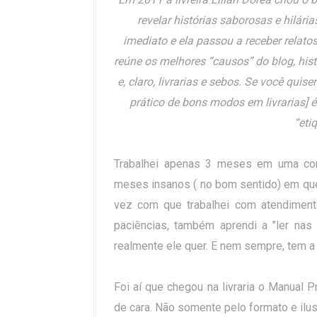
revelar histórias saborosas e hilári
imediato e ela passou a receber relatos
reúne os melhores “causos” do blog, histór
e, claro, livrarias e sebos. Se você qui
prático de bons modos em livrarias] é
“eti
Trabalhei apenas 3 meses em uma conce
meses insanos ( no bom sentido) em que vi
vez com que trabalhei com atendimento
paciências, também aprendi a "ler nas
realmente ele quer. E nem sempre, tem a r
Foi aí que chegou na livraria o Manual P
de cara. Não somente pelo formato e ilus