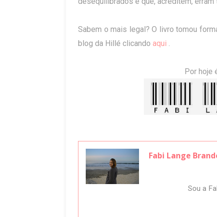
desequilibrados e que, acreditem, erram 
Sabem o mais legal? O livro tomou forma
blog da Hillé clicando
aqui
.
Por hoje 
Fabi Lange Brand
Sou a Fab