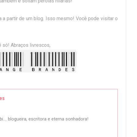
também e soltam pérolas hilárias!
 a partir de um blog. Isso mesmo! Você pode visitar o
é só! Abraços livrescos,
es
i.... blogueira, escritora e eterna sonhadora!