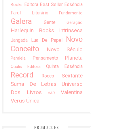
Editora Best Seller
Essência
Books
Farol Literário
Fundamento
Galera
Gente
Geração
Harlequin Books
Intrinseca
Novo
Jangada
Lua De Papel
Conceito
Novo Século
Planeta
Pensamento
Paralela
Quinta Essência
Qualis Editora
Record
Sextante
Rocco
Suma De Letras
Universo
Dos Livros
Valentina
V&R
Verus
Única
PROMOÇÕES