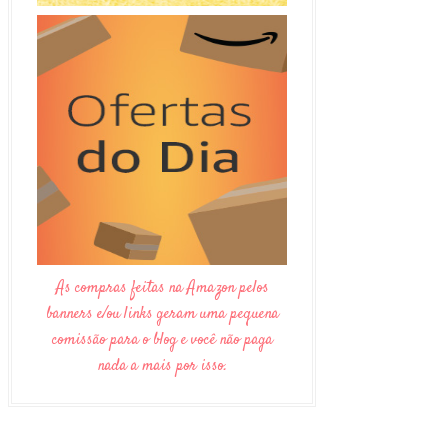
As compras feitas na Amazon pelos
banners e/ou links geram uma pequena
comissão para o blog e você não paga
nada a mais por isso.