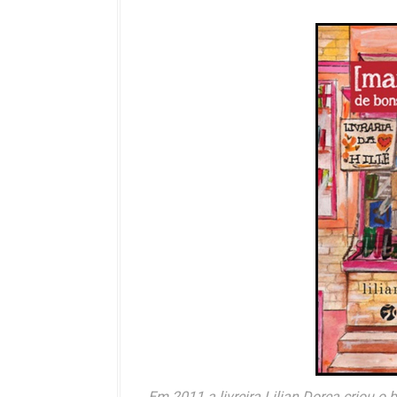
Em 2011 a livreira Lilian Dorea criou o 