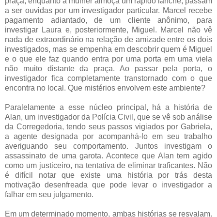
praça, enquanto a mulher almoça um rápido lanche, passam
a ser ouvidas por um investigador particular. Marcel recebe
pagamento adiantado, de um cliente anônimo, para
investigar Laura e, posteriormente, Miguel. Marcel não vê
nada de extraordinário na relação de amizade entre os dois
investigados, mas se empenha em descobrir quem é Miguel
e o que ele faz quando entra por uma porta em uma viela
não muito distante da praça. Ao passar pela porta, o
investigador fica completamente transtornado com o que
encontra no local. Que mistérios envolvem este ambiente?
Paralelamente a esse núcleo principal, há a história de
Alan, um investigador da Polícia Civil, que se vê sob análise
da Corregedoria, tendo seus passos vigiados por Gabriela,
a agente designada por acompanhá-lo em seu trabalho
averiguando seu comportamento. Juntos investigam o
assassinato de uma garota. Acontece que Alan tem agido
como um justiceiro, na tentativa de eliminar traficantes. Não
é difícil notar que existe uma história por trás desta
motivação desenfreada que pode levar o investigador a
falhar em seu julgamento.
Em um determinado momento, ambas histórias se resvalam.