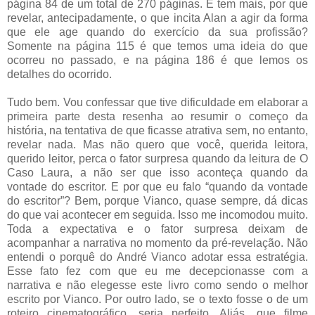
página 84 de um total de 270 páginas. E tem mais, por que
revelar, antecipadamente, o que incita Alan a agir da forma
que ele age quando do exercício da sua profissão?
Somente na página 115 é que temos uma ideia do que
ocorreu no passado, e na página 186 é que lemos os
detalhes do ocorrido.
Tudo bem. Vou confessar que tive dificuldade em elaborar a
primeira parte desta resenha ao resumir o começo da
história, na tentativa de que ficasse atrativa sem, no entanto,
revelar nada. Mas não quero que você, querida leitora,
querido leitor, perca o fator surpresa quando da leitura de O
Caso Laura, a não ser que isso aconteça quando da
vontade do escritor. E por que eu falo “quando da vontade
do escritor”? Bem, porque Vianco, quase sempre, dá dicas
do que vai acontecer em seguida. Isso me incomodou muito.
Toda a expectativa e o fator surpresa deixam de
acompanhar a narrativa no momento da pré-revelação. Não
entendi o porquê do André Vianco adotar essa estratégia.
Esse fato fez com que eu me decepcionasse com a
narrativa e não elegesse este livro como sendo o melhor
escrito por Vianco. Por outro lado, se o texto fosse o de um
roteiro cinematográfico, seria perfeito. Aliás, que filme