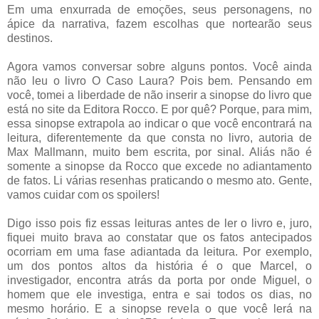
Em uma enxurrada de emoções, seus personagens, no
ápice da narrativa, fazem escolhas que nortearão seus
destinos.
Agora vamos conversar sobre alguns pontos. Você ainda
não leu o livro O Caso Laura? Pois bem. Pensando em
você, tomei a liberdade de não inserir a sinopse do livro que
está no site da Editora Rocco. E por quê? Porque, para mim,
essa sinopse extrapola ao indicar o que você encontrará na
leitura, diferentemente da que consta no livro, autoria de
Max Mallmann, muito bem escrita, por sinal. Aliás não é
somente a sinopse da Rocco que excede no adiantamento
de fatos. Li várias resenhas praticando o mesmo ato. Gente,
vamos cuidar com os spoilers!
Digo isso pois fiz essas leituras antes de ler o livro e, juro,
fiquei muito brava ao constatar que os fatos antecipados
ocorriam em uma fase adiantada da leitura. Por exemplo,
um dos pontos altos da história é o que Marcel, o
investigador, encontra atrás da porta por onde Miguel, o
homem que ele investiga, entra e sai todos os dias, no
mesmo horário. E a sinopse revela o que você lerá na