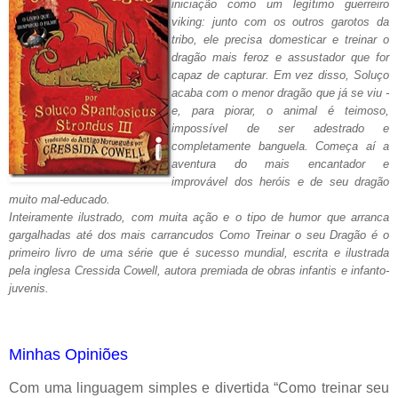
iniciação como um legítimo guerreiro
viking: junto com os outros garotos da
tribo, ele precisa domesticar e treinar o
dragão mais feroz e assustador que for
capaz de capturar. Em vez disso, Soluço
acaba com o menor dragão que já se viu -
e, para piorar, o animal é teimoso,
impossível de ser adestrado e
completamente banguela. Começa aí a
aventura do mais encantador e
improvável dos heróis e de seu dragão
muito mal-educado.
Inteiramente ilustrado, com muita ação e o tipo de humor que arranca
gargalhadas até dos mais carrancudos Como Treinar o seu Dragão é o
primeiro livro de uma série que é sucesso mundial, escrita e ilustrada
pela inglesa
Cressida Cowell
, autora premiada de obras infantis e infanto-
juvenis.
Minhas Opiniões
Com uma linguagem simples e divertida “Como treinar seu