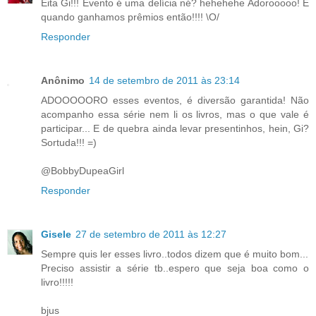
Eita Gi!!! Evento é uma delícia né? hehehehe Adorooooo! E
quando ganhamos prêmios então!!!! \O/
Responder
Anônimo
14 de setembro de 2011 às 23:14
ADOOOOORO esses eventos, é diversão garantida! Não
acompanho essa série nem li os livros, mas o que vale é
participar... E de quebra ainda levar presentinhos, hein, Gi?
Sortuda!!! =)
@BobbyDupeaGirl
Responder
Gisele
27 de setembro de 2011 às 12:27
Sempre quis ler esses livro..todos dizem que é muito bom...
Preciso assistir a série tb..espero que seja boa como o
livro!!!!!
bjus