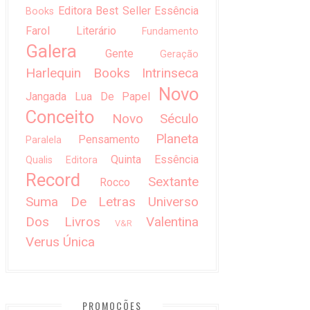
Editora Best Seller
Essência
Books
Farol Literário
Fundamento
Galera
Gente
Geração
Harlequin Books
Intrinseca
Novo
Jangada
Lua De Papel
Conceito
Novo Século
Planeta
Pensamento
Paralela
Quinta Essência
Qualis Editora
Record
Sextante
Rocco
Suma De Letras
Universo
Dos Livros
Valentina
V&R
Verus
Única
PROMOÇÕES