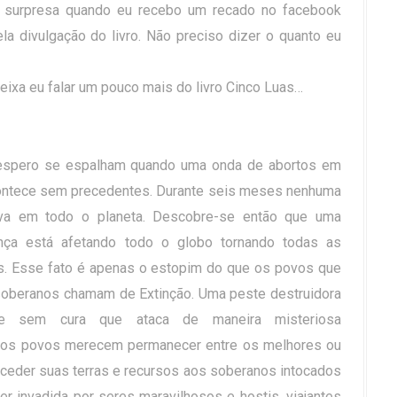
a surpresa quando eu recebo um recado no facebook
a divulgação do livro. Não preciso dizer o quanto eu
eixa eu falar um pouco mais do livro Cinco Luas…
sespero se espalham quando uma onda de abortos em
ontece sem precedentes. Durante seis meses nenhuma
iva em todo o planeta. Descobre-se então que uma
ça está afetando todo o globo tornando todas as
s. Esse fato é apenas o estopim do que os povos que
 soberanos chamam de Extinção. Uma peste destruidora
te sem cura que ataca de maneira misteriosa
 os povos merecem permanecer entre os melhores ou
ceder suas terras e recursos aos soberanos intocados
er invadida por seres maravilhosos e hostis, viajantes