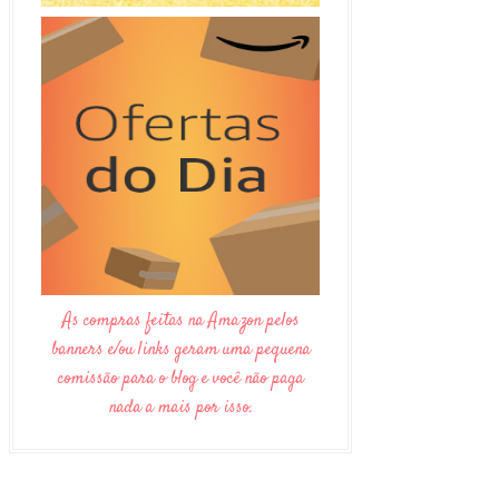
As compras feitas na Amazon pelos
banners e/ou links geram uma pequena
comissão para o blog e você não paga
nada a mais por isso.