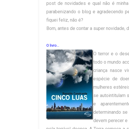
post de novidades e qual não é minh
parabenizando o blog e agradecendo pel
fiquei feliz, não é?
Bom, antes de contar a super novidade, d
O livro…
O terror e o de
todo o mundo ac
criança nasce v
espécie de doen
mulheres estérei
se autointitulam
e aparentemen
determinando se
devem perecer e 
pela terrível doença. A Terra começa a s