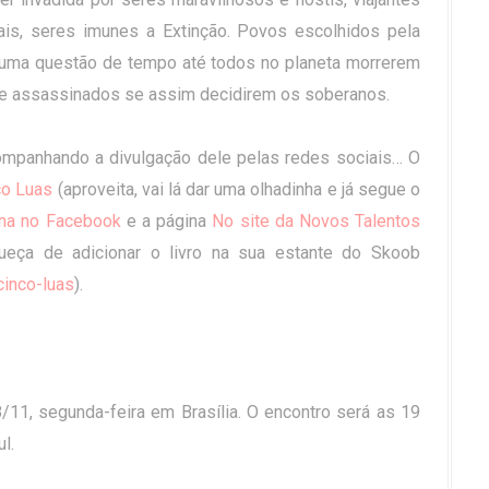
is, seres imunes a Extinção. Povos escolhidos pela
É uma questão de tempo até todos no planeta morrerem
 assassinados se assim decidirem os soberanos.
ompanhando a divulgação dele pelas redes sociais… O
co Luas
(aproveita, vai lá dar uma olhadinha e já segue o
na no Facebook
e a página
No site da Novos Talentos
ueça de adicionar o livro na sua estante do Skoob
cinco-luas
).
8/11, segunda-feira em Brasília. O encontro será as 19
l.