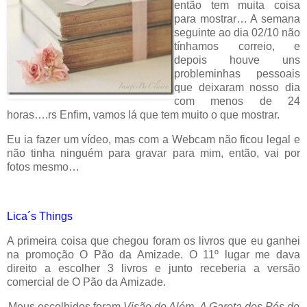
então tem muita coisa
para mostrar… A semana
seguinte ao dia 02/10 não
tínhamos correio, e
depois houve uns
probleminhas pessoais
que deixaram nosso dia
com menos de 24
horas….rs Enfim, vamos lá que tem muito o que mostrar.
Eu ia fazer um vídeo, mas com a Webcam não ficou legal e
não tinha ninguém para gravar para mim, então, vai por
fotos mesmo…
Lica´s Things
A primeira coisa que chegou foram os livros que eu ganhei
na promoção O Pão da Amizade. O 11º lugar me dava
direito a escolher 3 livros e junto receberia a versão
comercial de O Pão da Amizade.
Meus escolhidos foram
Visão do Além
,
A Garota dos Pés de