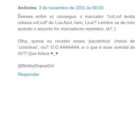
Anônimo
3 de novembro de 2011 às 00:03
Êeeeee enfim vc conseguiu o marcador *cof,cof lenda
urbana cof,cof* de Lua Azul, hein, Lica!? Lembre se de mim
quando o assunto for marcadores repetidos, tá? ;)
Olha, queria eu receber esses 'pacotinhos' cheios de
'coisinhas', viu? O.O AAAAAAA, e o que é esse avental da
Gi!?! Que fofura ♥_♥
@BobbyDupeaGirl
Responder