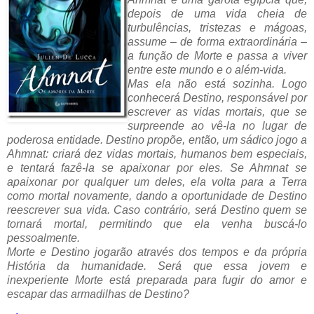
depois de uma vida cheia de
turbulências, tristezas e mágoas,
assume – de forma extraordinária –
a função de Morte e passa a viver
entre este mundo e o além-vida.
Mas ela não está sozinha. Logo
conhecerá Destino, responsável por
escrever as vidas mortais, que se
surpreende ao vê-la no lugar de
poderosa entidade. Destino propõe, então, um sádico jogo a
Ahmnat: criará dez vidas mortais, humanos bem especiais,
e tentará fazê-la se apaixonar por eles. Se Ahmnat se
apaixonar por qualquer um deles, ela volta para a Terra
como mortal novamente, dando a oportunidade de Destino
reescrever sua vida. Caso contrário, será Destino quem se
tornará mortal, permitindo que ela venha buscá-lo
pessoalmente.
Morte e Destino jogarão através dos tempos e da própria
História da humanidade. Será que essa jovem e
inexperiente Morte está preparada para fugir do amor e
escapar das armadilhas de Destino?