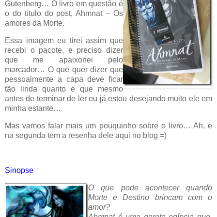
Gutenberg… O livro em questão é
o do título do post, Ahmnat – Os
amores da Morte.
Essa imagem eu tirei assim que
recebi o pacote, e preciso dizer
que me apaixonei pelo
marcador… O que quer dizer que
pessoalmente a capa deve ficar
tão linda quanto e que mesmo
antes de terminar de ler eu já estou desejando muito ele em
minha estante…
Mas vamos falar mais um pouquinho sobre o livro… Ah, e
na segunda tem a resenha dele aqui no blog =)
Sinopse
O que pode acontecer quando
Morte e Destino brincam com o
amor?
Ahmnat é uma garota egípcia que,