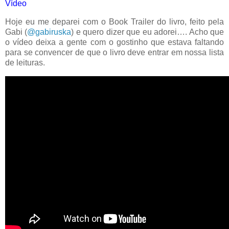
Vídeo
Hoje eu me deparei com o Book Trailer do livro, feito pela
Gabi (
@gabiruska
) e quero dizer que eu adorei…. Acho que
o vídeo deixa a gente com o gostinho que estava faltando
para se convencer de que o livro deve entrar em nossa lista
de leituras.