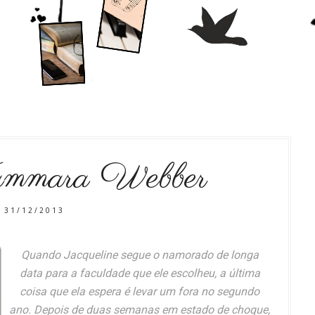
ammara Webber
31/12/2013
Quando Jacqueline segue o namorado de longa
data para a faculdade que ele escolheu, a última
coisa que ela espera é levar um fora no segundo
ano. Depois de duas semanas em estado de choque,