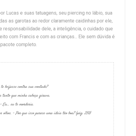
por Lucas e suas tatuagens, seu piercing no lábio, sua
odas as garotas ao redor claramente caidinhas por ele,
 responsabilidade dele, a inteligência, o cuidado que
eito com Francis e com as crianças... Ele sem dúvida é
pacote completo.
 te beijasse contra sua vontade?
a tanto que minha cabeça girava.
- Eu... eu te morderia.
s olhos. - Por que isso parece uma ideia tão boa? (pág. 250)