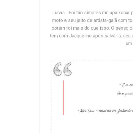
Lucas... Foi tão simples me apaixonar 
moto e seu jeito de artista-galã com t
porém foi mais do que isso. O senso de
tem com Jacqueline após salvá-la, seu j
um 
- E se eu
Eu o queri
- Meu Deus - suspirou ele, fechando o