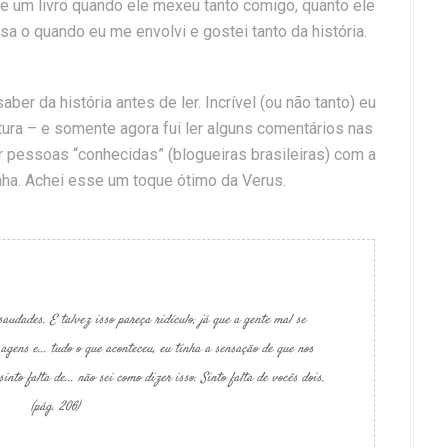
 de um livro quando ele mexeu tanto comigo, quanto ele
a o quando eu me envolvi e gostei tanto da história.
ber da história antes de ler. Incrível (ou não tanto) eu
tura – e somente agora fui ler alguns comentários nas
er pessoas “conhecidas” (blogueiras brasileiras) com a
nha. Achei esse um toque ótimo da Verus.
saudades. E talvez isso pareça ridículo, já que a gente mal se
agens e... tudo o que aconteceu, eu tinha a sensação de que nos
nto falta de... não sei como dizer isso. Sinto falta de vocês dois.
(pág. 206)