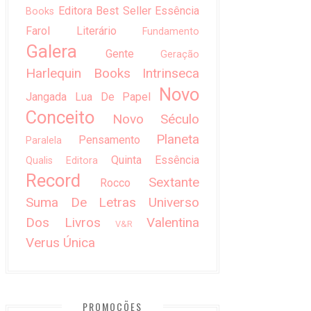
Editora Best Seller
Essência
Books
Farol Literário
Fundamento
Galera
Gente
Geração
Harlequin Books
Intrinseca
Novo
Jangada
Lua De Papel
Conceito
Novo Século
Planeta
Pensamento
Paralela
Quinta Essência
Qualis Editora
Record
Sextante
Rocco
Suma De Letras
Universo
Dos Livros
Valentina
V&R
Verus
Única
PROMOÇÕES