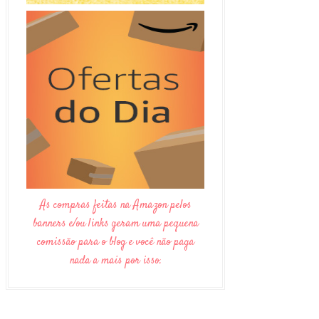
As compras feitas na Amazon pelos
banners e/ou links geram uma pequena
comissão para o blog e você não paga
nada a mais por isso.