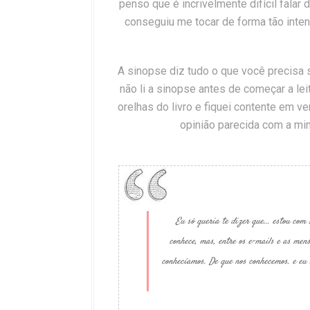
penso que é incrivelmente difícil falar
conseguiu me tocar de forma tão intens
A sinopse diz tudo o que você precisa sa
não li a sinopse antes de começar a lei
orelhas do livro e fiquei contente em v
opinião parecida com a mi
Eu só queria te dizer que... estou com 
conhece, mas, entre os e-mails e as mens
conhecíamos. De que nos conhecemos. e eu si