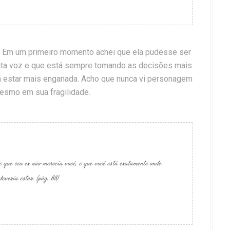
. Em um primeiro momento achei que ela pudesse ser
uita voz e que está sempre tomando as decisões mais
ia estar mais enganada. Acho que nunca vi personagem
mesmo em sua fragilidade.
e que seu ex não merecia você, e que você está exatamente onde
deveria estar. (pág. 68)