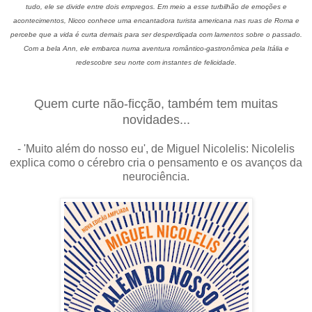
tudo, ele se divide entre dois empregos. Em meio a esse turbilhão de emoções e
acontecimentos, Nicco conhece uma encantadora turista americana nas ruas de Roma e
percebe que a vida é curta demais para ser desperdiçada com lamentos sobre o passado.
Com a bela Ann, ele embarca numa aventura romântico-gastronômica pela Itália e
redescobre seu norte com instantes de felicidade.
Quem curte não-ficção, também tem muitas
novidades...
- 'Muito além do nosso eu', de Miguel Nicolelis: Nicolelis
explica como o cérebro cria o pensamento e os avanços da
neurociência.