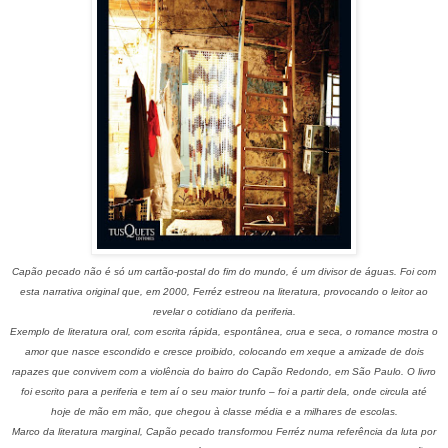
Capão pecado não é só um cartão-postal do fim do mundo, é um divisor de águas. Foi com
esta narrativa original que, em 2000, Ferréz estreou na literatura, provocando o leitor ao
revelar o cotidiano da periferia.
Exemplo de literatura oral, com escrita rápida, espontânea, crua e seca, o romance mostra o
amor que nasce escondido e cresce proibido, colocando em xeque a amizade de dois
rapazes que convivem com a violência do bairro do Capão Redondo, em São Paulo. O livro
foi escrito para a periferia e tem aí o seu maior trunfo – foi a partir dela, onde circula até
hoje de mão em mão, que chegou à classe média e a milhares de escolas.
Marco da literatura marginal, Capão pecado transformou Ferréz numa referência da luta por