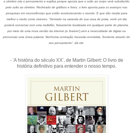
o cérebro cria o pensamento e explica porque aposta que o culto ao corpo será substituído
pelo culto ao cérebro. Recheado de gráficos e fotos, o livro aponta para os avanços nas
pesquisas em neurociências que estão revolucionando o mundo. E que irão mudar para
melhor o modo como vivemos. “Sentado na varanda de sua casa de praia, você um dia
poderá conversar com uma multidão, fisicamente localizada em qualquer parte do planeta,
por meio de uma nova versão da internet (a ‘brainet’),sem a necessidade de digitar ou
pronunciar uma única palavra. Nenhuma contração muscular envolvida. Somente através do
seu pensamento”, diz ele.
- 'A história do século XX', de Martin Gilbert: O livro de
história definitivo para entender o nosso tempo.