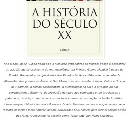
Ano a ano, Martin Gilbert narra os eventos mais importantes do mundo: desde o despontar
da aviação até florescimento da era tecnológica; da Primeira Guerra Mundial à posse de
Franklin Roosevelt como presidente dos Estados Unidos e Hitler como chanceler da
Alemanha; das guerras na África do Sul, China, Etiópia, Espanha, Coreia, Vietnã e Bósnia
ao Apartheid, a corrida armamentista, a aterrissagem na lua e a alvorada da era
computacional. Gilbert vai da revolução húngara aos confrontos entre israelenses e
palestinos; do colapso do comunismo no leste europeu à dissolução da União Soviética.
Como sempre, Gilbert intermeia influências da arte, literatura, música e religião assim como
ressalta desastres tanto naturais quanto provocados pelo homem para melhor compreensão
dos fatos. O resultado foi descrito como “fascinante” por Henry Kissinger.