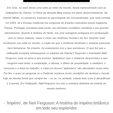
Em 1411, se você desse uma volta ao redor do mundo, ficaria impressionado com as
civilizações do Oriente. A China da dinastia Ming estava em pleno desenvolvimento. No
Oriente Médio, os otomanos estavam se aproximando de Constantinopla, que seria tomada
em 1453. Já a Europa Ocidental era composta de Estados miseráveis (como Inglaterra,
França, Portugal), assolados pela peste, por péssimas condições sanitárias e por guerras
intermináveis. Quanto à América do Norte, era uma selvageria anárquica em comparação
com os reinos astecas, maias e incas nas Américas Central e do Sul. Quando você
terminasse sua volta ao mundo, a noção de que o Ocidente dominaria o restante pareceria
bem fantasiosa. No entanto, foi exatamente isso o que aconteceu. O que fez que a
civilização europeia sobrepujasse os impérios do Oriente? Segundo o historiador Niall
Ferguson, tudo se deve a seis incríveis “aplicativos” que o Ocidente desenvolveu e que
ninguém mais tinha: a competição, a ciência, o direito de propriedade, a medicina, o
consumo e a ética do trabalho, e cada um desses “aplicativos” são abordados nesta obra.
Por fim, o autor se pergunta se o Ocidente continua tendo condições de dominar o mundo
hoje da mesma forma que sempre fez – ou se, na verdade, estaria indo rumo à decadência
e à queda. Em Civilização, Niall Ferguson nos traz a narrativa definitiva da história do
mundo moderno.
- 'Império', de Neil Ferguson: A história do império britânico
em todo seu esplendor.