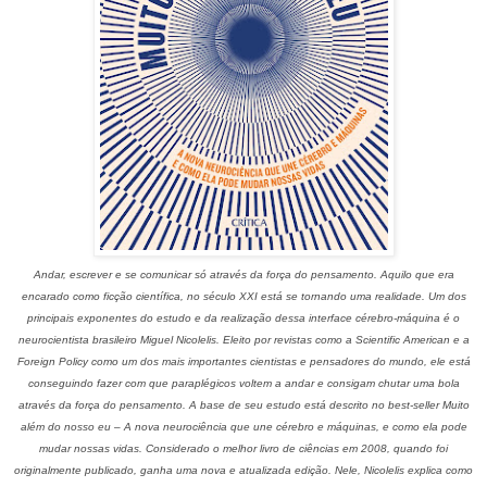
Andar, escrever e se comunicar só através da força do pensamento. Aquilo que era
encarado como ficção científica, no século XXI está se tornando uma realidade. Um dos
principais exponentes do estudo e da realização dessa interface cérebro-máquina é o
neurocientista brasileiro Miguel Nicolelis. Eleito por revistas como a Scientific American e a
Foreign Policy como um dos mais importantes cientistas e pensadores do mundo, ele está
conseguindo fazer com que paraplégicos voltem a andar e consigam chutar uma bola
através da força do pensamento. A base de seu estudo está descrito no best-seller Muito
além do nosso eu – A nova neurociência que une cérebro e máquinas, e como ela pode
mudar nossas vidas. Considerado o melhor livro de ciências em 2008, quando foi
originalmente publicado, ganha uma nova e atualizada edição. Nele, Nicolelis explica como