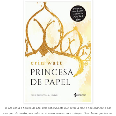
O livro conta a história de Ella, uma sobrevivente que perde a mãe e não conhece o pai,
mas que, de um dia para outro se vê numa mansão com os Royal. Cinco lindos garotos, um