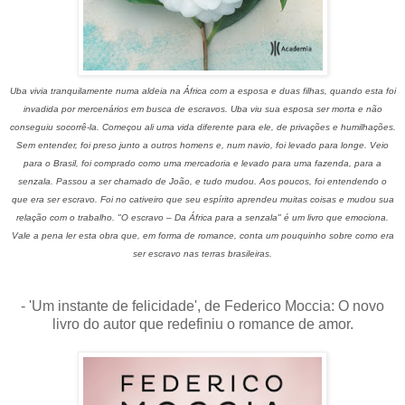
Uba vivia tranquilamente numa aldeia na África com a esposa e duas filhas, quando esta foi
invadida por mercenários em busca de escravos. Uba viu sua esposa ser morta e não
conseguiu socorrê-la. Começou ali uma vida diferente para ele, de privações e humilhações.
Sem entender, foi preso junto a outros homens e, num navio, foi levado para longe. Veio
para o Brasil, foi comprado como uma mercadoria e levado para uma fazenda, para a
senzala. Passou a ser chamado de João, e tudo mudou. Aos poucos, foi entendendo o
que era ser escravo. Foi no cativeiro que seu espírito aprendeu muitas coisas e mudou sua
relação com o trabalho. "O escravo – Da África para a senzala" é um livro que emociona.
Vale a pena ler esta obra que, em forma de romance, conta um pouquinho sobre como era
ser escravo nas terras brasileiras.
- 'Um instante de felicidade', de Federico Moccia: O novo
livro do autor que redefiniu o romance de amor.