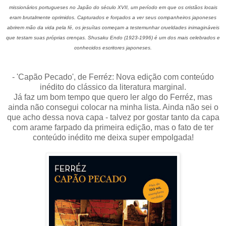
missionários portugueses no Japão do século XVII, um período em que os cristãos locais
eram brutalmente oprimidos. Capturados e forçados a ver seus companheiros japoneses
abrirem mão da vida pela fé, os jesuítas começam a testemunhar crueldades inimagináveis
que testam suas próprias crenças. Shusaku Endo (1923-1996) é um dos mais celebrados e
conhecidos escritores japoneses.
- 'Capão Pecado', de Ferréz: Nova edição com conteúdo
inédito do clássico da literatura marginal.
Já faz um bom tempo que quero ler algo do Ferréz, mas
ainda não consegui colocar na minha lista. Ainda não sei o
que acho dessa nova capa - talvez por gostar tanto da capa
com arame farpado da primeira edição, mas o fato de ter
conteúdo inédito me deixa super empolgada!