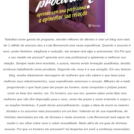
Trabalhar como garota de programa, atender milhares de clientes e criar um blog com mais
de 1 milhão de acessos deu a Lola Benvenutti uma vasta experiência. Quando o assunto é
sexo, poder feminino, elegância e sedução, ela sempre terá algo a acrescentar. Em Por que
o seu marido me procura? aprenda com uma profissional a apimentar e melhorar sua
relação. Sempre muito bem resolvida, a autora, mesmo tendo formação acadêmica, decidiu
continuar trabalhando como prostituta. Segundo ela, essa é a sua vocação. Em seu famoso
blog, recebe diariamente mensagens de mulheres que não sabem o que fazer para
melhorar seus relacionamentos, suas experiências amorosas e sexuais. Milhares de e-mails
perguntando o que fazer para dar prazer ao homem, como conquistar o próprio prazer,
como se livrar dos medos, etc. Os homens, por sua vez, querem saber como lidar com
mulheres que não têm disposição para o sexo, como dar prazer e como entender o corpo e
as reações femininas. A partir desse aconselhamento, surgiu a ideia de reunir as maiores
dúvidas e os assuntos mais procurados em um livro. Valendo-se de sua experiência, de
histórias vivenciadas por ela, de técnicas e muita conversa, Lola Benvenutti será capaz de
mudar o seu olhar sobre sexo e sobre sexualidade. Muito além de um guia de técnicas
sexuais, Por que os homens me procuram? irá despertar em você a confiança necessárias