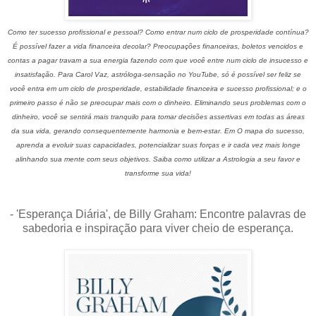
Como ter sucesso profissional e pessoal? Como entrar num ciclo de prosperidade contínua?
É possível fazer a vida financeira decolar? Preocupações financeiras, boletos vencidos e
contas a pagar travam a sua energia fazendo com que você entre num ciclo de insucesso e
insatisfação. Para Carol Vaz, astróloga-sensação no YouTube, só é possível ser feliz se
você entra em um ciclo de prosperidade, estabilidade financeira e sucesso profissional; e o
primeiro passo é não se preocupar mais com o dinheiro. Eliminando seus problemas com o
dinheiro, você se sentirá mais tranquilo para tomar decisões assertivas em todas as áreas
da sua vida, gerando consequentemente harmonia e bem-estar. Em O mapa do sucesso,
aprenda a evoluir suas capacidades, potencializar suas forças e ir cada vez mais longe
alinhando sua mente com seus objetivos. Saiba como utilizar a Astrologia a seu favor e
transforme sua vida!
- 'Esperança Diária', de Billy Graham: Encontre palavras de
sabedoria e inspiração para viver cheio de esperança.