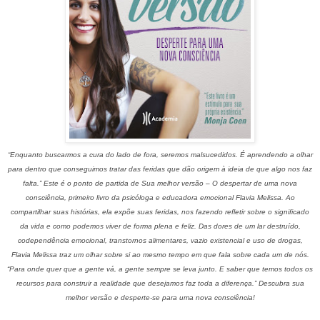
“Enquanto buscarmos a cura do lado de fora, seremos malsucedidos. É aprendendo a olhar
para dentro que conseguimos tratar das feridas que dão origem à ideia de que algo nos faz
falta.” Este é o ponto de partida de Sua melhor versão – O despertar de uma nova
consciência, primeiro livro da psicóloga e educadora emocional Flavia Melissa. Ao
compartilhar suas histórias, ela expõe suas feridas, nos fazendo refletir sobre o significado
da vida e como podemos viver de forma plena e feliz. Das dores de um lar destruído,
codependência emocional, transtornos alimentares, vazio existencial e uso de drogas,
Flavia Melissa traz um olhar sobre si ao mesmo tempo em que fala sobre cada um de nós.
“Para onde quer que a gente vá, a gente sempre se leva junto. E saber que temos todos os
recursos para construir a realidade que desejamos faz toda a diferença.” Descubra sua
melhor versão e desperte-se para uma nova consciência!