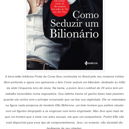
A best-seller britânica Portia da Costa ficou conhecida no Brasil pelo seu romance erótico
Bem profundo e agora nos apresenta o livro Como seduzir um bilionário, dedicado às órfãs
da série Cinquenta tons de cinza. Na trama, a jovem Jess Lockhart de 29 anos tem um
trabalho burocrático numa seguradora. Sua vidinha morna só ganha tintas mais picantes
quando ela sonha com o príncipe encantado que vai tirar sua virgindade. Ele se materializa
na figura nada pomposa do herdeiro Ellis McKenna, um belo homem que prefere circular
com um figurino despojado a se engessar num terno engomado. Mas Jess quer mais do
que um homem que a inicie nas artes sexuais, ela quer um companheiro. Porém Ellis não
está disponível para esse tipo de comprometimento. Jess, no entanto, não desistirá tão
facilmente de seu objetivo.