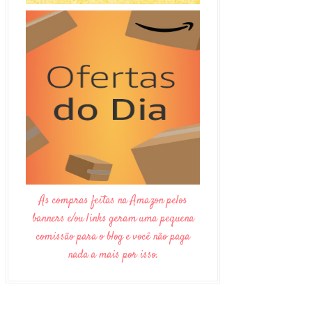
As compras feitas na Amazon pelos
banners e/ou links geram uma pequena
comissão para o blog e você não paga
nada a mais por isso.