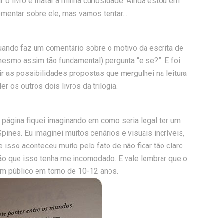
r o livro e matar a minha curiosidade. Ainda estou em
mentar sobre ele, mas vamos tentar...
uando faz um comentário sobre o motivo da escrita de
e mesmo assim tão fundamental) pergunta “e se?”. E foi
 as possibilidades propostas que mergulhei na leitura
er os outros dois livros da trilogia.
ada página fiquei imaginando em como seria legal ter um
Spines. Eu imaginei muitos cenários e visuais incríveis,
 isso aconteceu muito pelo fato de não ficar tão claro
o que isso tenha me incomodado. E vale lembrar que o
 um público em torno de 10-12 anos.