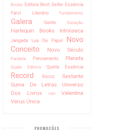
Editora Best Seller
Essência
Books
Farol Literário
Fundamento
Galera
Gente
Geração
Harlequin Books
Intrinseca
Novo
Jangada
Lua De Papel
Conceito
Novo Século
Planeta
Pensamento
Paralela
Quinta Essência
Qualis Editora
Record
Sextante
Rocco
Suma De Letras
Universo
Dos Livros
Valentina
V&R
Verus
Única
PROMOÇÕES