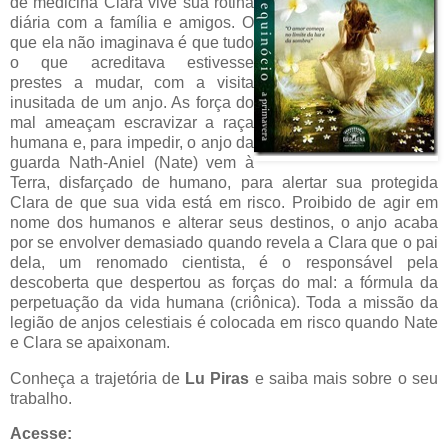
de medicina Clara vive sua rotina
diária com a família e amigos. O
que ela não imaginava é que tudo
o que acreditava estivesse
prestes a mudar, com a visita
inusitada de um anjo. As força do
mal ameaçam escravizar a raça
humana e, para impedir, o anjo da
guarda Nath-Aniel (Nate) vem à
Terra, disfarçado de humano, para alertar sua protegida
Clara de que sua vida está em risco. Proibido de agir em
nome dos humanos e alterar seus destinos, o anjo acaba
por se envolver demasiado quando revela a Clara que o pai
dela, um renomado cientista, é o responsável pela
descoberta que despertou as forças do mal: a fórmula da
perpetuação da vida humana (criônica). Toda a missão da
legião de anjos celestiais é colocada em risco quando Nate
e Clara se apaixonam.
Conheça a trajetória de
Lu Piras
e saiba mais sobre o seu
trabalho.
Acesse: