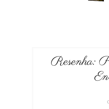
Resenha: P
En
O