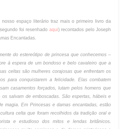
nosso espaço literário traz mais o primeiro livro da
 segundo foi resenhado
aqui
) recontados pelo Joseph
Damas Encantadas.
mente do estereótipo de princesa que conhecemos –
mpre à espera de um bondoso e belo cavaleiro que a
esas celtas são mulheres corajosas que enfrentam os
gos para conquistarem a felicidade. Elas combatem
cusam casamentos forçados, lutam pelos homens que
os salvam de emboscadas. São espertas, hábeis e
de magia. Em Princesas e damas encantadas, estão
cultura celta que foram recolhidos da tradição oral e
orista e estudioso dos mitos e lendas britânicos.