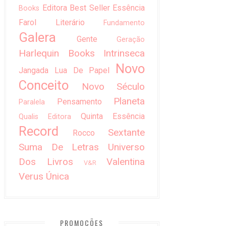
Editora Best Seller
Essência
Books
Farol Literário
Fundamento
Galera
Gente
Geração
Harlequin Books
Intrinseca
Novo
Jangada
Lua De Papel
Conceito
Novo Século
Planeta
Pensamento
Paralela
Quinta Essência
Qualis Editora
Record
Sextante
Rocco
Suma De Letras
Universo
Dos Livros
Valentina
V&R
Verus
Única
PROMOÇÕES