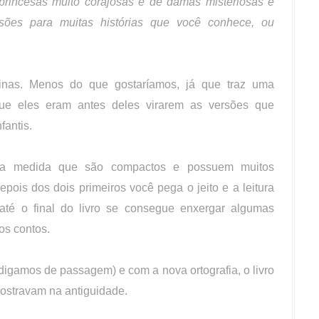
princesas muito corajosas e de damas misteriosas e
rsões para muitas histórias que você conhece, ou
inas. Menos do que gostaríamos, já que traz uma
ue eles eram antes deles virarem as versões que
fantis.
 a medida que são compactos e possuem muitos
pois dos dois primeiros você pega o jeito e a leitura
até o final do livro se consegue enxergar algumas
os contos.
igamos de passagem) e com a nova ortografia, o livro
ostravam na antiguidade.