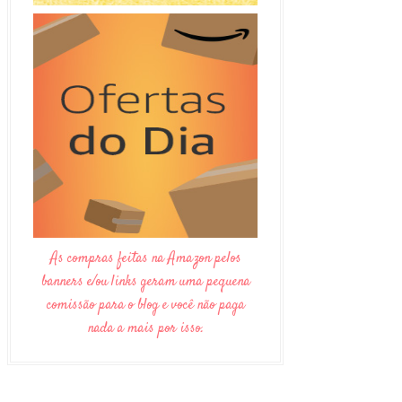
As compras feitas na Amazon pelos
banners e/ou links geram uma pequena
comissão para o blog e você não paga
nada a mais por isso.