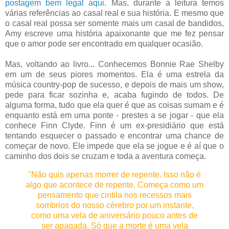
postagem bem legal aqui
. Mas, durante a leitura temos
várias referências ao casal real e sua história. E mesmo que
o casal real possa ser somente mais um casal de bandidos,
Amy escreve uma história apaixonante que me fez pensar
que o amor pode ser encontrado em qualquer ocasião.
Mas, voltando ao livro... Conhecemos Bonnie Rae Shelby
em um de seus piores momentos. Ela é uma estrela da
música country-pop de sucesso, e depois de mais um show,
pede para ficar sozinha e, acaba fugindo de todos. De
alguma forma, tudo que ela quer é que as coisas sumam e é
enquanto está em uma ponte - prestes a se jogar - que ela
conhece Finn Clyde. Finn é um ex-presidiário que está
tentando esquecer o passado e encontrar uma chance de
começar de novo. Ele impede que ela se jogue e é aí que o
caminho dos dois se cruzam e toda a aventura começa.
"Não quis apenas morrer de repente. Isso não é
algo que acontece de repente. Começa como um
pensamento que cintila nos recessos mais
sombrios do nosso cérebro por um instante,
como uma vela de aniversário pouco antes de
ser apagada. Só que a morte é uma vela