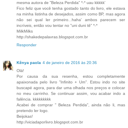
mesma autora de "Beleza Perdida" *-* uau kkkkk'
Fico feliz que você tenha gostado tanto do livro, ele estava
na minha listinha de desejados, assim como BP, mas agora
não sei qual ler primeiro...haha' ambos parecem ser
incríveis, então vou tentar no "uni duni tê" *-*
MilkMilks
http://shakedepalavras.blogspot.com.br
Responder
Kênya paola
4 de janeiro de 2016 às 20:36
Olá!
Por causa da sua resenha, estou completamente
apaixonada pelo livro "Infinito + Um". Estou indo no site
buscapé agora, para dar uma olhada nos preços e colocar
no meu carrinho. Se continuar assim, vou acabar indo a
falência. kkkkkkkkk
Acabei de comprar " Beleza Perdida", ainda não li, mas
pretendo ler logo.
Beijokas!
http://viciadaporlivro.blogspot.com.br