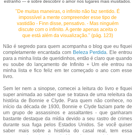
estranho — e sobre descobrir o amor nos lugares mais inusitados.
"De muitas maneiras, o infinito não faz sentido. É
impossível a mente compreender esse tipo de
vastidão - Finn disse, pensativo. - Mas ninguém
discute com o infinito. A gente apenas aceita o
que está além da visualização." (pág. 123)
Não é segredo para quem acompanha o blog que eu fiquei
completamente encantada com
Beleza Perdida
. Ele entrou
para a minha lista de queridinhos, então é claro que quando
eu soube do lançamento de Infinito + Um ele entrou na
minha lista e fico feliz em ter começado o ano com esse
livro.
Sem ler nem a sinopse, comecei a leitura do livro e fiquei
super animada ao saber que se tratava de uma releitura da
história de Bonnie e Clyde. Para quem não conhece, no
início da década de 1930, Bonnie e Clyde faziam parte de
um grupo de assassinos e assaltantes - que ganharam
bastante destaque da mídia devido a seu rastro de crimes
durante sua fuga pelos Estados Unidos. Se você quiser
saber mais sobre a história do casal real, tem essa