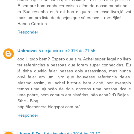
É sempre bom conhecer coisas além do nosso mundinho...
rs Sua resenha está mt boa e quero ler esse livro,lá vai
mais um pra lista de desejos que só cresce... rsrs Bjks!
Hanna Carolina.
Responder
Unknown
5 de janeiro de 2016 às 21:55
oooiii, tudo bem? Espero que sim. Achei super legal no livro
ter referências a pessoas que foram super conhecidas. Eu
já tinha ouvido falar nesses dois assassinos, mas nunca
ouvi falar em um livro que houvesse referência deles.
Mesmo assim, eu achei história bem cichê, por exemplo
temos uma ajunção de dois opostos uma pessoa rica e
uma pobre, bem comum em histórias, não acha? :D Beijos
Sthe - Blog
http://leesoncre.blogspot.com.br/
Responder
Livros & Tal
5 de janeiro de 2016 às 23:17