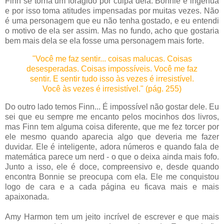
Finn se torna um foragido por culpa dela. Bonnie é ingênua
e por isso toma atitudes impensadas por muitas vezes. Não
é uma personagem que eu não tenha gostado, e eu entendi
o motivo de ela ser assim. Mas no fundo, acho que gostaria
bem mais dela se ela fosse uma personagem mais forte.
"Você me faz sentir... coisas malucas. Coisas
desesperadas. Coisas impossíveis. Você me faz
sentir. E sentir tudo isso às vezes é irresistível.
Você às vezes é irresistível." (pág. 255)
Do outro lado temos Finn... É impossível não gostar dele. Eu
sei que eu sempre me encanto pelos mocinhos dos livros,
mas Finn tem alguma coisa diferente, que me fez torcer por
ele mesmo quando aparecia algo que deveria me fazer
duvidar. Ele é inteligente, adora números e quando fala de
matemática parece um nerd - o que o deixa ainda mais fofo.
Junto a isso, ele é doce, compreensivo e, desde quando
encontra Bonnie se preocupa com ela. Ele me conquistou
logo de cara e a cada página eu ficava mais e mais
apaixonada.
Amy Harmon tem um jeito incrível de escrever e que mais