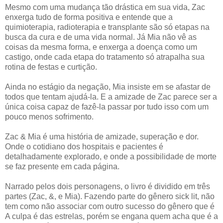
Mesmo com uma mudança tão drástica em sua vida, Zac
enxerga tudo de forma positiva e entende que a
quimioterapia, radioterapia e transplante são só etapas na
busca da cura e de uma vida normal. Já Mia não vê as
coisas da mesma forma, e enxerga a doença como um
castigo, onde cada etapa do tratamento só atrapalha sua
rotina de festas e curtição.
Ainda no estágio da negação, Mia insiste em se afastar de
todos que tentam ajudá-la. E a amizade de Zac parece ser a
única coisa capaz de fazê-la passar por tudo isso com um
pouco menos sofrimento.
Zac & Mia é uma história de amizade, superação e dor.
Onde o cotidiano dos hospitais e pacientes é
detalhadamente explorado, e onde a possibilidade de morte
se faz presente em cada página.
Narrado pelos dois personagens, o livro é dividido em três
partes (Zac, &, e Mia). Fazendo parte do gênero sick lit, não
tem como não associar com outro sucesso do gênero que é
A culpa é das estrelas, porém se engana quem acha que é a