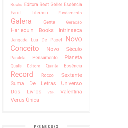
Editora Best Seller
Essência
Books
Farol Literário
Fundamento
Galera
Gente
Geração
Harlequin Books
Intrinseca
Novo
Jangada
Lua De Papel
Conceito
Novo Século
Planeta
Pensamento
Paralela
Quinta Essência
Qualis Editora
Record
Sextante
Rocco
Suma De Letras
Universo
Dos Livros
Valentina
V&R
Verus
Única
PROMOÇÕES