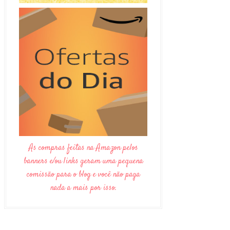
As compras feitas na Amazon pelos
banners e/ou links geram uma pequena
comissão para o blog e você não paga
nada a mais por isso.