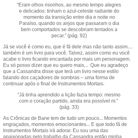
“Eram olhos risonhos, ao mesmo tempo alegres
e delicados: tinham o azul-celeste radiante do
momento da transição entre dia e noite no
Paraíso, quando os anjos que passaram o dia
bem comportados se descobriam tentados a
pecar.” (pág. 92)
Já se você é como eu, que é fã dele mas não tanto assim....
também é um livro para você. Talvez, assim como eu você
acabe o livro ficando encantada por mais um personagem.
Eu só posso dizer que eu quero mais... Que eu agradeço
que a Cassandra disse que terá um livro nesse estilo
falando dos caçadores de sombras – uma forma de
continuar após o final de Instrumentos Mortais.
“Já tinha aprendido a lição fazia tempo: mesmo
com o coração partido, ainda era possível rir.”
(pág. 33)
As Crônicas de Bane tem de tudo um pouco... Momentos
engraçados, momentos emocionantes... E que todo fã de
Instrumentos Mortais irá adorar. Eu sou uma das
apaixonadas pelo trabalho da Cassandra então minha