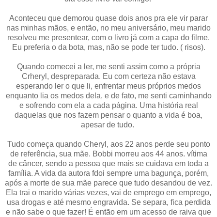
Aconteceu que demorou quase dois anos pra ele vir parar
nas minhas mãos, e então, no meu aniversário, meu marido
resolveu me presentear, com o livro já com a capa do filme.
Eu preferia o da bota, mas, não se pode ter tudo. ( risos).
Quando comecei a ler, me senti assim como a própria
Crheryl, despreparada. Eu com certeza não estava
esperando ler o que li, enfrentar meus próprios medos
enquanto lia os medos dela, e de fato, me senti caminhando
e sofrendo com ela a cada página. Uma história real
daquelas que nos fazem pensar o quanto a vida é boa,
apesar de tudo.
Tudo começa quando Cheryl, aos 22 anos perde seu ponto
de referência, sua mãe. Bobbi morreu aos 44 anos. vítima
de câncer, sendo a pessoa que mais se cuidava em toda a
família. A vida da autora fdoi sempre uma bagunça, porém,
após a morte de sua mãe parece que tudo desandou de vez.
Ela trai o marido várias vezes, vai de emprego em emprego,
usa drogas e até mesmo engravida. Se separa, fica perdida
e não sabe o que fazer! É então em um acesso de raiva que