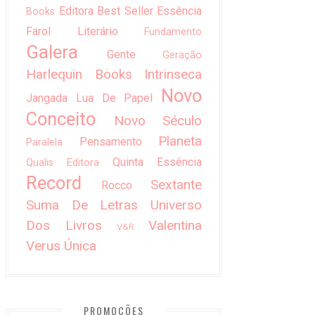
Editora Best Seller
Essência
Books
Farol Literário
Fundamento
Galera
Gente
Geração
Harlequin Books
Intrinseca
Novo
Jangada
Lua De Papel
Conceito
Novo Século
Planeta
Pensamento
Paralela
Quinta Essência
Qualis Editora
Record
Sextante
Rocco
Suma De Letras
Universo
Dos Livros
Valentina
V&R
Verus
Única
PROMOÇÕES