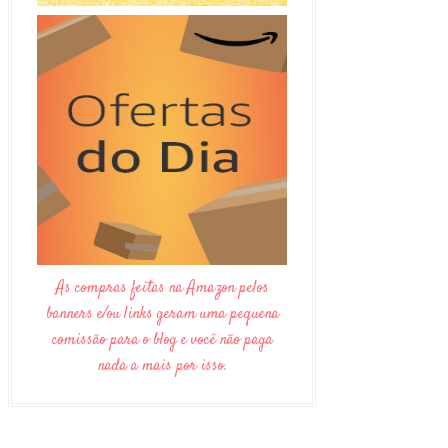
As compras feitas na Amazon pelos
banners e/ou links geram uma pequena
comissão para o blog e você não paga
nada a mais por isso.