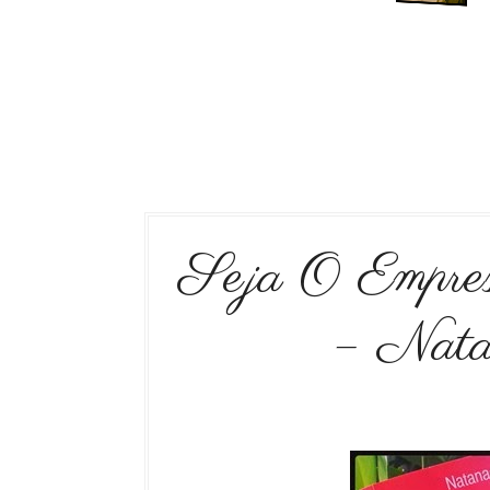
Seja O Empre
– Natan