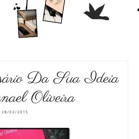
sário Da Sua Ideia
ael Oliveira
28/02/2015