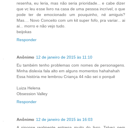
resenha, eu leria, mas não seria prioridade... e cabe dizer
que vc leu esse livro na casa de uma pessoa incrível, o que
pode ter de emocionado um pouquinho, né amiguis?
Mas.... Novo Conceito com um kit super fofo, pra variar... ai
ai... morro e não vejo tudo.
beijokas
Responder
Anônimo
12 de janeiro de 2015 às 11:10
Eu também tenho problemas com nomes de personagens.
Minha dislexia fala alto em alguns momentos hahahahah
Essa história me lembrou Criança 44 não sei o porquê
Luiza Helena
Obsession Valley
Responder
Anônimo
12 de janeiro de 2015 às 16:03
A sinopse realmente entrega muito do livro. Talvez nem